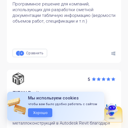
Программное решение для компаний,
использующих для разработки сметной
документации табличную информацию (ведомости
объемов работ, спецификации и т.п.)
Сравнить
5
TITAN Revit
Мы используем cookies
Академия BIM
чтобы вам было удобно работать с сайтом
Демоверсия
Хорошо
Упростит и ускорит процесс проектирования
металлоконструкций в Autodesk Revit благодаря