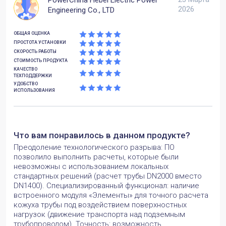
инженерных решений — отмечено как ключевой
2026
результат применения ПО.
Engineering Co., LTD
Какие задачи вы решили с помощью
ОБЩАЯ ОЦЕНКА
продукта? Какие преимущества заметили?
ПРОСТОТА УСТАНОВКИ
Оценка расчётных нагрузок на технологические
СКОРОСТЬ РАБОТЫ
трубопроводы нефтеперекачивающей станции.
СТОИМОСТЬ ПРОДУКТА
Корректировка первоначальной утверждённой
КАЧЕСТВО
ТЕХПОДДЕРЖКИ
конфигурации технологических трубопроводов.
УДОБСТВО
Источник: https://www.passuite.com/user-stories/5
ИСПОЛЬЗОВАНИЯ
Что вам понравилось в данном продукте?
Преодоление технологического разрыва: ПО
позволило выполнить расчеты, которые были
невозможны с использованием локальных
стандартных решений (расчет трубы DN2000 вместо
DN1400). Специализированный функционал: наличие
встроенного модуля «Элементы» для точного расчета
кожуха трубы под воздействием поверхностных
нагрузок (движение транспорта над подземным
трубопроводом). Точность: возможность