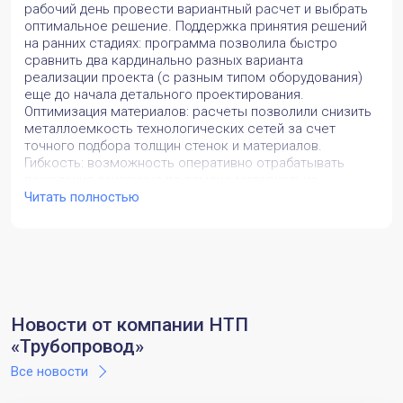
рабочий день провести вариантный расчет и выбрать
оптимальное решение. Поддержка принятия решений
на ранних стадиях: программа позволила быстро
сравнить два кардинально разных варианта
реализации проекта (с разным типом оборудования)
еще до начала детального проектирования.
Оптимизация материалов: расчеты позволили снизить
металлоемкость технологических сетей за счет
точного подбора толщин стенок и материалов.
Гибкость: возможность оперативно отрабатывать
пожелания заказчика по замене материально-
технических ресурсов без переделки всего проекта.
Читать полностью
Соответствие нормам: расчеты выполнены по
актуальному ГОСТу и успешно прошли экспертизу.
Какие задачи вы решили с помощью
продукта? Какие преимущества заметили?
Разработка монтажных решений по трубопроводной
обвязке технологического оборудования (ГПА, АВО,
Новости от компании НТП
сепараторы) для дожимной компрессорной станции.
«Трубопровод»
Проведение вариантных расчетов для выбора
оптимальной конфигурации (сравнение вариантов с
Все новости
поршневыми и центробежными ГПА на начальном