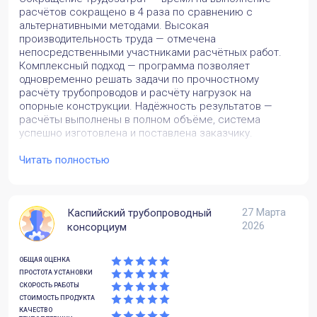
расчётов сокращено в 4 раза по сравнению с
альтернативными методами. Высокая
производительность труда — отмечена
непосредственными участниками расчётных работ.
Комплексный подход — программа позволяет
одновременно решать задачи по прочностному
расчёту трубопроводов и расчёту нагрузок на
опорные конструкции. Надёжность результатов —
расчёты выполнены в полном объёме, система
успешно изготовлена и поставлена заказчику.
Какие задачи вы решили с помощью
Читать полностью
продукта? Какие преимущества заметили?
Расчёт толщины стенок трубопроводов и их элементов
под действием давления в заданных условиях
27 Марта
Каспийский трубопроводный
эксплуатации. Определение нагрузок, передаваемых
2026
консорциум
трубопроводом на опоры и металлоконструкции.
Источник: https://www.passuite.com/user-stories/3
ОБЩАЯ ОЦЕНКА
ПРОСТОТА УСТАНОВКИ
СКОРОСТЬ РАБОТЫ
СТОИМОСТЬ ПРОДУКТА
КАЧЕСТВО