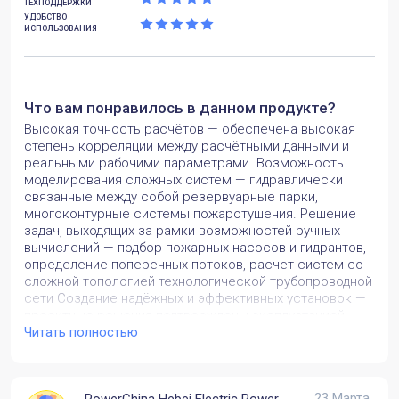
ТЕХПОДДЕРЖКИ
УДОБСТВО
ИСПОЛЬЗОВАНИЯ
Что вам понравилось в данном продукте?
Высокая точность расчётов — обеспечена высокая
степень корреляции между расчётными данными и
реальными рабочими параметрами. Возможность
моделирования сложных систем — гидравлически
связанные между собой резервуарные парки,
многоконтурные системы пожаротушения. Решение
задач, выходящих за рамки возможностей ручных
вычислений — подбор пожарных насосов и гидрантов,
определение поперечных потоков, расчет систем со
сложной топологией технологической трубопроводной
сети Создание надёжных и эффективных установок —
проектные решения подтверждены эксплуатацией.
Возможность учёта нестандартных сценариев —
Читать полностью
разработанные модели позволяют моделировать
различные режимы работы и потенциальные
нештатные ситуации. Повышение качества
23 Марта
PowerChina Hebei Electric Power