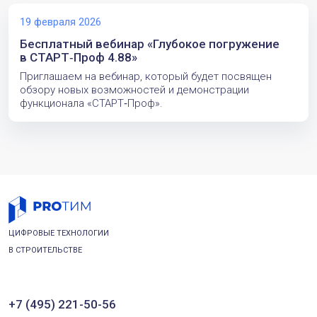
этапе). Выполнение прочностных расчетов
трубопроводов согласно ГОСТ 32388-2013.
19 февраля 2026
Оптимизация технических решений: коридоры
прокладки, протяженность труб, толщина стенок,
Бесплатный вебинар «Глубокое погружение
выбор материала фитингов. Источник:
в СТАРТ‑Проф 4.88»
https://www.passuite.com/user-stories/6
Приглашаем на вебинар, который будет посвящен
обзору новых возможностей и демонстрации
функционала «СТАРТ‑Проф».
ЦИФРОВЫЕ ТЕХНОЛОГИИ
В СТРОИТЕЛЬСТВЕ
+7 (495) 221-50-56