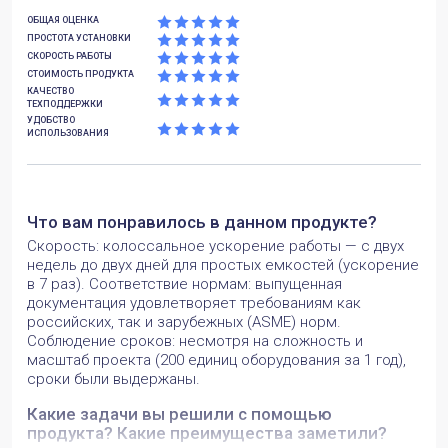
Проектирование и расчет девяти сосудов под
ОБЩАЯ ОЦЕНКА
давлением, изготовленных методом наплавки
ПРОСТОТА УСТАНОВКИ
(материал N06625) для Карачаганакского
СКОРОСТЬ РАБОТЫ
перерабатывающего комплекса (Казахстан).
СТОИМОСТЬ ПРОДУКТА
Обеспечение соответствия проекта одновременно
КАЧЕСТВО
ТЕХПОДДЕРЖКИ
двум различным нормативным базам: американскому
УДОБСТВО
стандарту ASME VIII Div.1 2017 Edition и российскому
ИСПОЛЬЗОВАНИЯ
ГОСТ 34233.2/3/4/5-20. Оптимизация конструкции
сосудов в соответствии с требованиями заказчика.
Источник: https://www.passuite.com/user-stories/16
Что вам понравилось в данном продукте?
Скорость: колоссальное ускорение работы — с двух
недель до двух дней для простых емкостей (ускорение
в 7 раз). Соответствие нормам: выпущенная
документация удовлетворяет требованиям как
российских, так и зарубежных (ASME) норм.
Соблюдение сроков: несмотря на сложность и
масштаб проекта (200 единиц оборудования за 1 год),
сроки были выдержаны.
Какие задачи вы решили с помощью
продукта? Какие преимущества заметили?