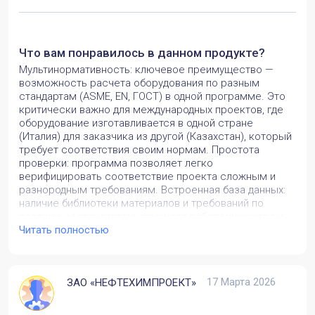
Что вам понравилось в данном продукте?
Мультинормативность: ключевое преимущество —
возможность расчета оборудования по разным
стандартам (ASME, EN, ГОСТ) в одной программе. Это
критически важно для международных проектов, где
оборудование изготавливается в одной стране
(Италия) для заказчика из другой (Казахстан), который
требует соответствия своим нормам. Простота
проверки: программа позволяет легко
верифицировать соответствие проекта сложным и
разнородным требованиям. Встроенная база данных:
наличие библиотеки материалов и требований по
различным стандартам упрощает работу инженера и
снижает риск ошибок. Успешное прохождение
Читать полностью
приемки: заказчик подтвердил соответствие
поставленного оборудования и документации всем
требуемым правилам.
17 Марта 2026
ЗАО «НЕФТЕХИМПРОЕКТ»
Какие задачи вы решили с помощью
продукта? Какие преимущества заметили?