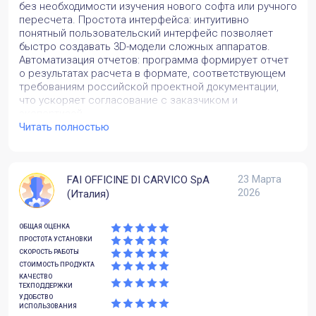
без необходимости изучения нового софта или ручного
пересчета. Простота интерфейса: интуитивно
понятный пользовательский интерфейс позволяет
быстро создавать 3D-модели сложных аппаратов.
Автоматизация отчетов: программа формирует отчет
о результатах расчета в формате, соответствующем
требованиям российской проектной документации,
что ускоряет согласование с заказчиком и
экспертизой.
Читать полностью
Какие задачи вы решили с помощью
продукта? Какие преимущества заметили?
Проектирование 13 различных типов сосудов под
23 Марта
FAI OFFICINE DI CARVICO SpA
давлением (испаритель CO₂, скруббер, осушитель,
2026
(Италия)
сепаратор NH₃ и др.) для установки по утилизации CO₂
в г. Тула (РФ). Выполнение расчетов и проектирование
по российским стандартам: ГОСТ 34347-2017 (общие
ОБЩАЯ ОЦЕНКА
требования к сосудам) и ГОСТ 34233-2017 (нормы
ПРОСТОТА УСТАНОВКИ
расчета на прочность), несмотря на то, что обычно
СКОРОСТЬ РАБОТЫ
компания проектирует по европейскому стандарту EN
СТОИМОСТЬ ПРОДУКТА
13445-3. Подготовка проектной документации,
КАЧЕСТВО
ТЕХПОДДЕРЖКИ
соответствующей российским требованиям для
УДОБСТВО
прохождения экспертизы. Источник:
ИСПОЛЬЗОВАНИЯ
https://www.passuite.com/user-stories/15