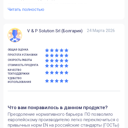
подход: расчет не только корпуса, но и
вспомогательных элементов (опоры, шлюпбалки), что
Читать полностью
избавляет от необходимости использовать для этого
отдельные программы.
Какие задачи вы решили с помощью
24 Марта 2026
V & P Solution Srl (Болгария)
продукта? Какие преимущества заметили?
Проектирование и изготовление сосудов под
давлением для установок гидроочистки и
ОБЩАЯ ОЦЕНКА
производства водорода на Кстовском НПЗ (Россия).
ПРОСТОТА УСТАНОВКИ
Выполнение расчетов элементов, работающих под
СКОРОСТЬ РАБОТЫ
давлением, а также вспомогательных элементов
СТОИМОСТЬ ПРОДУКТА
(опоры, шлюпбалки, кронштейны) по двум стандартам:
КАЧЕСТВО
ТЕХПОДДЕРЖКИ
ASME VIII D.1 и ГОСТ 34347. Подготовка документации,
УДОБСТВО
соответствующей российским нормативным
ИСПОЛЬЗОВАНИЯ
документам, для прохождения экспертизы Заказчика.
Источник: https://www.passuite.com/user-stories/14
Что вам понравилось в данном продукте?
Преодоление нормативного барьера: ПО позволило
европейскому производителю легко переключиться с
привычных норм EN на российские стандарты (ГОСТы)