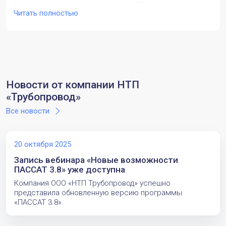
Выпуск технических проектов на 200 единиц
Читать полностью
оборудования (ёмкости, колонны, реакторы,
теплообменники) для крупного
нефтеперерабатывающего комплекса.Обеспечение
проектирования одновременно по отечественным
нормам и нормам ASME (Американского общества
инженеров-механиков).Выполнение прочностных
расчетов оборудования и, в частности, узла врезки
штуцера в обечайку (задача, решаемая методом
Новости от компании НТП
конечных элементов).Сокращение сроков разработки
«Трубопровод»
документации по сравнению с традиционными
подходами (ручной расчет и менее удобное ПО).
Все новости
Источник: https://www.passuite.com/user-stories/4
20 октября 2025
Запись вебинара «Новые возможности
ПАССАТ 3.8» уже доступна
Компания ООО «НТП Трубопровод» успешно
представила обновленную версию программы
«ПАССАТ 3.8».