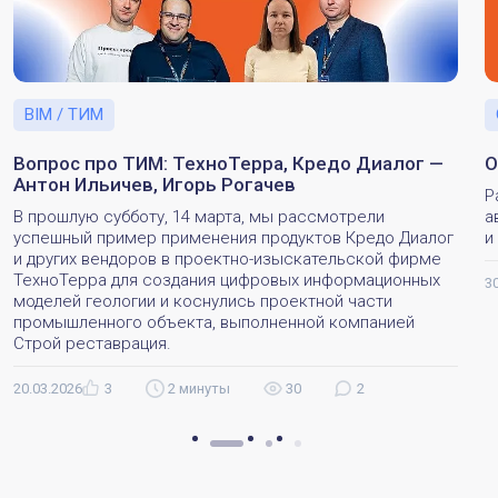
BIM / ТИМ
Вопрос про ТИМ: ТехноТерра, Кредо Диалог —
О
Антон Ильичев, Игорь Рогачев
Р
В прошлую субботу, 14 марта, мы рассмотрели
а
успешный пример применения продуктов Кредо Диалог
и
и других вендоров в проектно-изыскательской фирме
ТехноТерра для создания цифровых информационных
3
моделей геологии и коснулись проектной части
промышленного объекта, выполненной компанией
Строй реставрация.
20.03.2026
3
2 минуты
30
2