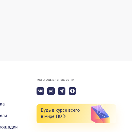
мы в социальных сетях
ка
Будь в курсе всего
ели
в мире ПО
площадки