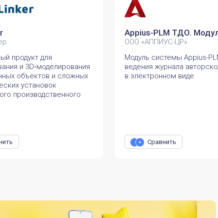
r
Appius-PLM ТДО. Моду
ер
ООО «АППИУС-ЦР»
ый продукт для
Модуль системы Appius-PL
вания и 3D‑моделирования
ведения журнала авторско
ных объектов и сложных
в электронном виде
еских установок
ого производственного
нить
Сравнить