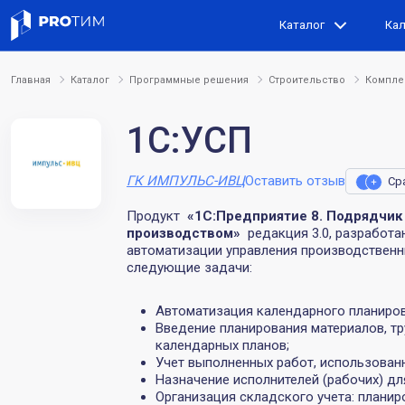
Каталог
Ка
Главная
Каталог
Программные решения
Строительство
Компле
1С:УСП
ГК ИМПУЛЬС-ИВЦ
Оставить отзыв
Ср
Продукт
«1С:Предприятие 8. Подрядчик
производством»
редакция 3.0, разработ
автоматизации управления производственн
следующие задачи:
Автоматизация календарного планиров
Введение планирования материалов, т
календарных планов;
Учет выполненных работ, использован
Назначение исполнителей (рабочих) дл
Организация складского учета: плани