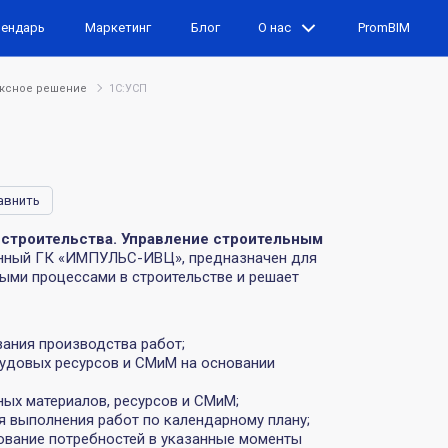
лендарь
Маркетинг
Блог
О нас
PromBIM
ксное решение
1С:УСП
авнить
 строительства. Управление строительным
анный ГК «ИМПУЛЬС-ИВЦ», предназначен для
ыми процессами в строительстве и решает
ания производства работ;
рудовых ресурсов и СМиМ на основании
ных материалов, ресурсов и СМиМ;
я выполнения работ по календарному плану;
рование потребностей в указанные моменты