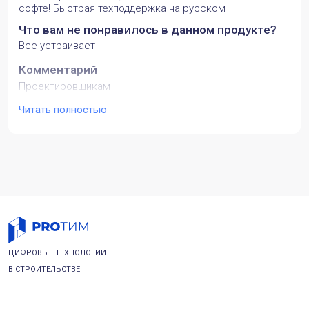
софте! Быстрая техподдержка на русском
Что вам не понравилось в данном продукте?
Все устраивает
Комментарий
Проектировщикам
Читать полностью
Какие задачи вы решили с помощью
продукта? Какие преимущества заметили?
Формирование чертежей для рабочей и
исполнительной документации с возможностью
автоматической расстановки пожарных (в программе
все быстрее)
ЦИФРОВЫЕ ТЕХНОЛОГИИ
В СТРОИТЕЛЬСТВЕ