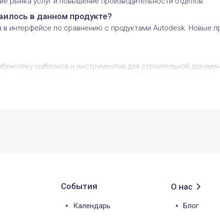
ие рынка услуг и повышение производительности отделов.
вилось в данном продукте?
 в интерфейсе по сравнению с продуктами Autodesk. Новые п
блиотеку шаблонов и инструментов для строительной докумен
орения адаптации новых пользователей. Развивать интеграци
 решили с помощью продукта? Какие преимущества з
й и схем при научно-техническом сопровождении проектиров
оверочных расчетов. Обмерные работы. Геотехнический монит
ской части отчетов по инженерным изысканиям.
События
О нас
Календарь
Блог