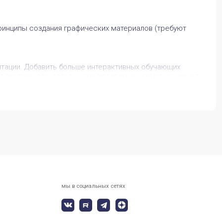
ринципы создания графических материалов (требуют
тации. Добавить больше интерактивных обучающих
ю с другими отечественными программными решениями в
аметили?
ания. Формирование пространственных моделей зданий
оринг и инженерно-технические обследования.
мы в социальных сетях