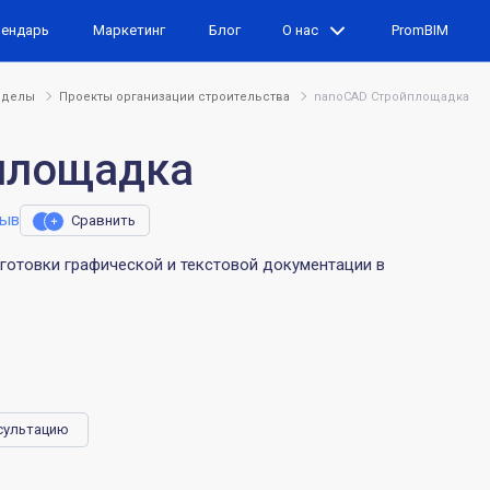
лендарь
Маркетинг
Блог
О нас
PromBIM
зделы
Проекты организации строительства
nanoCAD Стройплощадка
площадка
вов:
зыв
Сравнить
отовки графической и текстовой документации в
сультацию