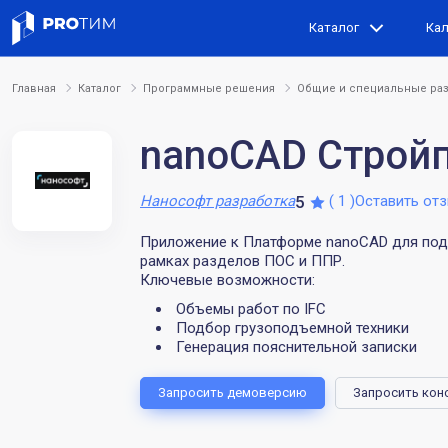
Каталог
Ка
Главная
Каталог
Программные решения
Общие и специальные ра
nanoCAD Строй
Рейтинг:
Количество отзы
5
Нанософт разработка
( 1 )
Оставить от
Приложение к Платформе nanoCAD для подг
рамках разделов ПОС и ППР.
Ключевые возможности:
Объемы работ по IFC
Подбор грузоподъемной техники
Генерация пояснительной записки
Запросить демоверсию
Запросить кон