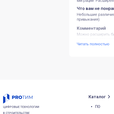
миграции. Расширен
Что вам не понра
Небольшие различия
привыкания).
Комментарий
Можно расширить би
материалов для уск
области BIM и ГИС.
Читать полностью
Какие задачи вы
Разработка чертеже
и сооружений для п
Подготовка графиче
Каталог
ПО
ЦИФРОВЫЕ ТЕХНОЛОГИИ
В СТРОИТЕЛЬСТВЕ