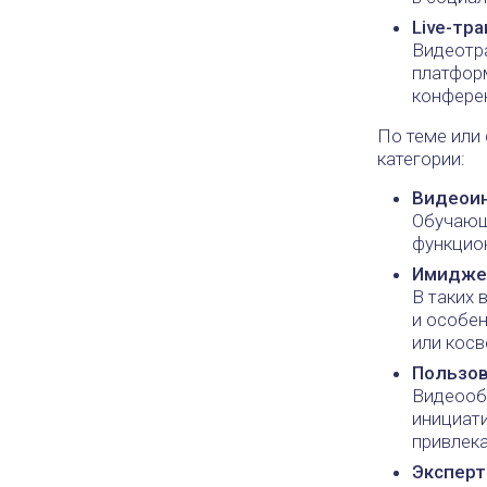
Live-тр
Видеотра
платформ
конферен
По теме или
категории:
Видеои
Обучающ
функцио
Имидже
В таких 
и особен
или косв
Пользов
Видеооб
инициати
привлек
Экспер