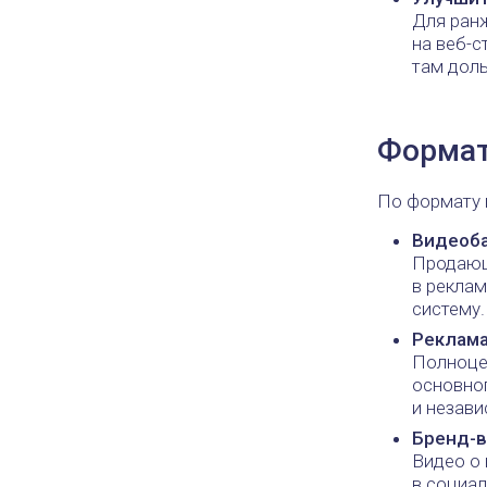
Для ранж
на веб-с
там дол
Формат
По формату 
Видеоб
Продающи
в реклам
систему.
Реклама
Полноцен
основно
и незав
Бренд-
Видео о 
в социал