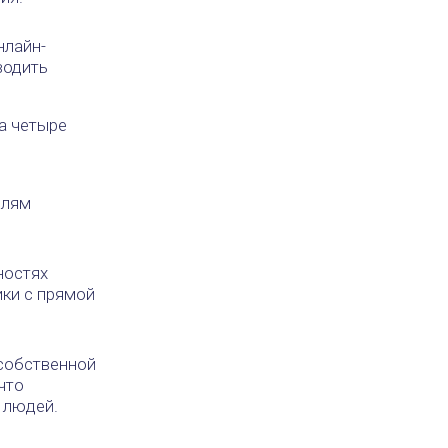
нлайн-
водить
а четыре
елям
ностях
ики с прямой
собственной
что
 людей.