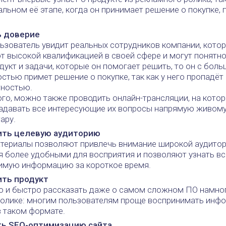
альном её этапе, когда он принимает решение о покупке,
 доверие
ьзователь увидит реальных сотрудников компании, котор
 высокой квалификацией в своей сфере и могут понятно
дукт и задачи, которые он помогает решить, то он с боль
стью примет решение о покупке, так как у него пропадёт
тностью.
го, можно также проводить онлайн-трансляции, на кото
адавать все интересующие их вопросы напрямую живому
ару.
ить целевую аудиторию
ериалы позволяют привлечь внимание широкой аудитори
я более удобными для восприятия и позволяют узнать в
имую информацию за короткое время.
ть продукт
о и быстро рассказать даже о самом сложном ПО намно
ролике: многим пользователям проще воспринимать ин
 таком формате.
ь SEO-оптимизацию сайта