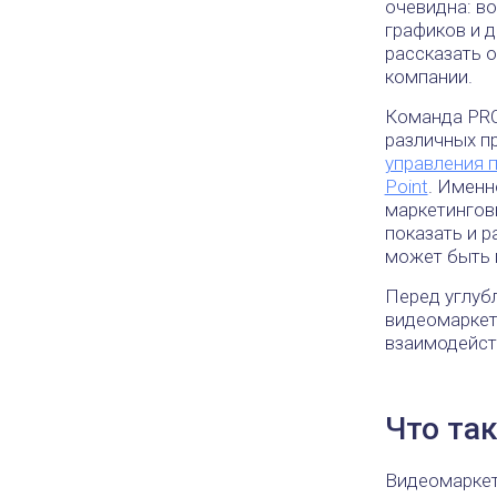
очевидна: во
графиков и 
рассказать 
компании.
Команда PRO
различных пр
управления 
Point
. Именн
маркетингов
показать и р
может быть 
Перед углуб
видеомаркети
взаимодейст
Что та
Видеомаркет