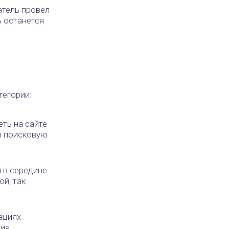
атель провёл
ь останется
тегории:
ть на сайте
в поисковую
 в середине
й, так
ациях
ия.