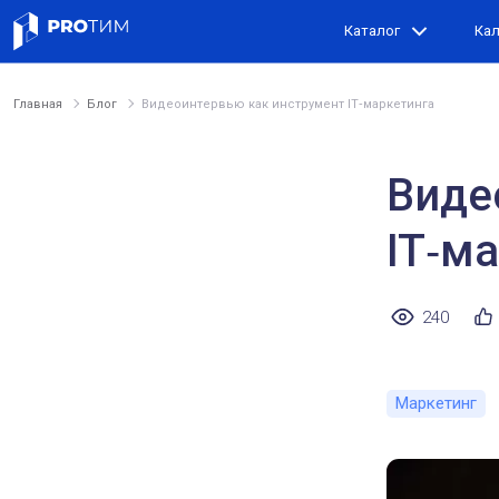
Каталог
Ка
Главная
Блог
Видеоинтервью как инструмент IT‑маркетинга
Виде
IT‑м
240
Маркетинг