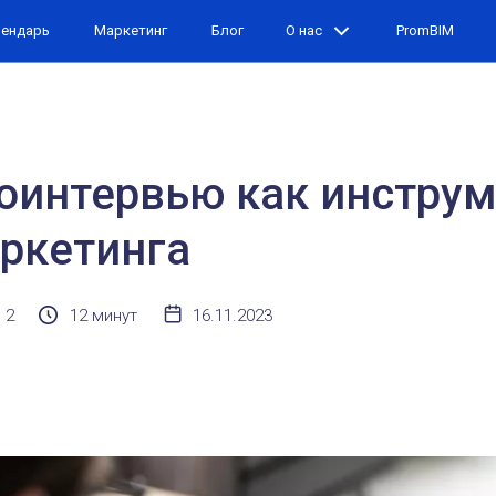
лендарь
Маркетинг
Блог
О нас
PromBIM
оинтервью как инструм
аркетинга
2
12 минут
16.11.2023