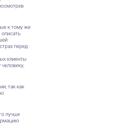
 посмотрев
ые к тому же
 описать
шей
 страх перед
рых клиенты
 человеку,
и, так как
сю
го лучше
формацию