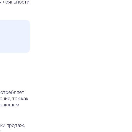
я лояльности
потребляет
ние, так как
тывающем
ки продаж,
к