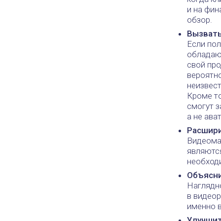
и на фин
обзор.
Вызвать
Если пол
обладают
свой про
вероятно
неизвес
Кроме то
смогут з
а не ават
Расшир
Видеомат
являютс
необход
Объясни
Наглядн
в видео
именно в
Улучшит