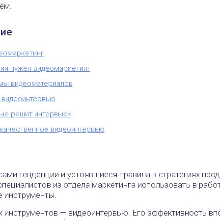
ём.
ие
деомаркетинг
ии нужен видеомаркетинг
мы видеоматериалов
 видеоинтервью
рые решит интервью<
 качественное видеоинтервью
сами тенденции и устоявшиеся правила в стратегиях про
пециалистов из отдела маркетинга использовать в рабо
 инструменты.
их инструментов — видеоинтервью. Его эффективность вп