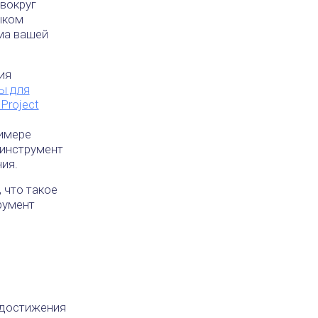
 вокруг
ыком
ма вашей
ия
ы для
Project
римере
 инструмент
ия.
 что такое
румент
 достижения