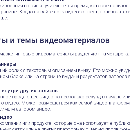
ирования в поиске учитывается время, которое пользов
транице. Когда на сайте есть видео-контент, пользовател
ьше.
ы и темы видеоматериалов
маркетинговые видеоматериалы разделяют на четыре ка
аннеры
й ролик с текстовым описанием внизу. Его можно увиде
ном блоке или на странице выдачи результатов запроса 
 внутри других роликов
ное продающее видео на несколько секунд в начале или
го видео. Может размещаться как самой видеоплатформо
исимым автором видео.
видео
компании или продукте, которые она использует в публик
ьных сетях или на других платформах с целью продвижен