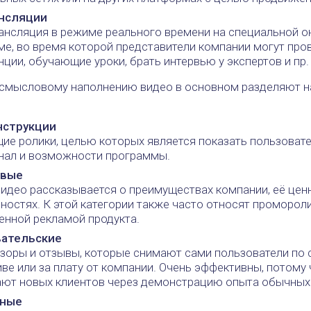
ансляции
нсляция в режиме реального времени на специальной о
е, во время которой представители компании могут про
ции, обучающие уроки, брать интервью у экспертов и пр.
 смысловому наполнению видео в основном разделяют н
нструкции
ие ролики, целью которых является показать пользоват
нал и возможности программы.
вые
видео рассказывается о преимуществах компании, её цен
ностях. К этой категории также часто относят проморол
енной рекламой продукта.
ательские
зоры и отзывы, которые снимают сами пользователи по 
ве или за плату от компании. Очень эффективны, потому 
ают новых клиентов через демонстрацию опыта обычных
тные