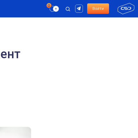
Войти
ент