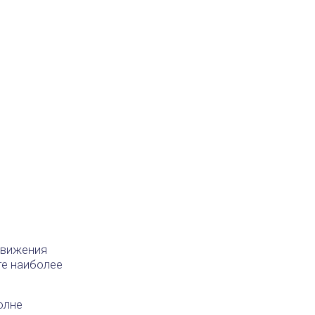
движения
те наиболее
олне