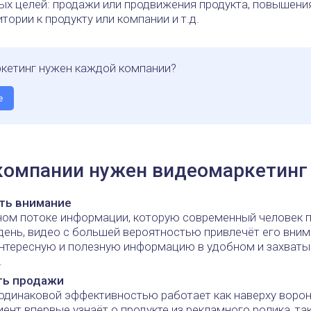
ых целей: продажи или продвижения продукта, повышени
тории к продукту или компании и т.д.
кетинг нужен каждой компании?
е
компании нужен видеомаркетинг
ть внимание
ном потоке информации, которую современный человек 
ень, видео с большей вероятностью привлечёт его внима
интересную и полезную информацию в удобном и захва
.
ть продажи
одинаковой эффективностью работает как наверху ворон
иент впервые узнаёт о продукте из рекламного ролика, та