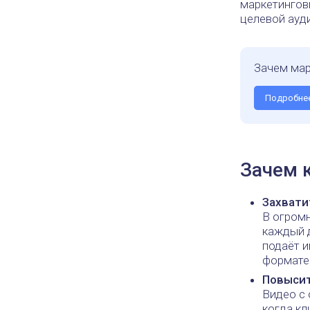
маркетингов
целевой ауди
Зачем мар
Подробне
Зачем 
Захвати
В огром
каждый д
подаёт 
формате
Повыси
Видео с 
когда кл