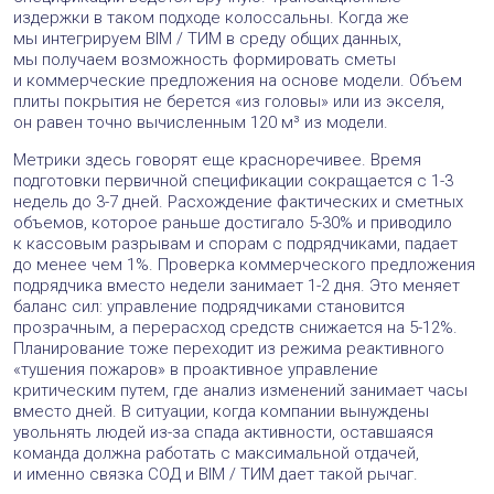
издержки в таком подходе колоссальны. Когда же
мы интегрируем BIM / ТИМ в среду общих данных,
мы получаем возможность формировать сметы
и коммерческие предложения на основе модели. Объем
плиты покрытия не берется «из головы» или из экселя,
он равен точно вычисленным 120 м³ из модели.
Метрики здесь говорят еще красноречивее. Время
подготовки первичной спецификации сокращается с 1-3
недель до 3-7 дней. Расхождение фактических и сметных
объемов, которое раньше достигало 5-30% и приводило
к кассовым разрывам и спорам с подрядчиками, падает
до менее чем 1%. Проверка коммерческого предложения
подрядчика вместо недели занимает 1-2 дня. Это меняет
баланс сил: управление подрядчиками становится
прозрачным, а перерасход средств снижается на 5-12%.
Планирование тоже переходит из режима реактивного
«тушения пожаров» в проактивное управление
критическим путем, где анализ изменений занимает часы
вместо дней. В ситуации, когда компании вынуждены
увольнять людей из-за спада активности, оставшаяся
команда должна работать с максимальной отдачей,
и именно связка СОД и BIM / ТИМ дает такой рычаг.