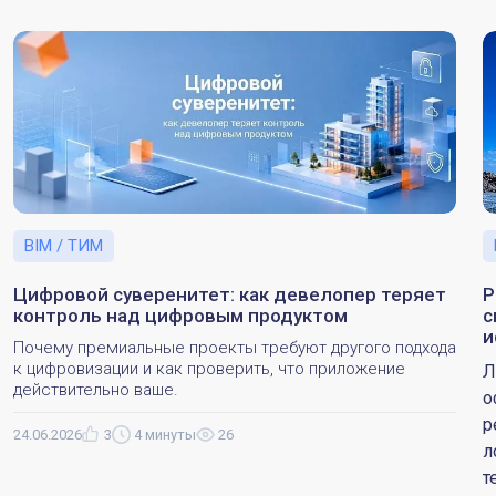
BIM / ТИМ
Цифровой суверенитет: как девелопер теряет
Р
контроль над цифровым продуктом
с
и
Почему премиальные проекты требуют другого подхода
к цифровизации и как проверить, что приложение
Л
действительно ваше.
о
р
24.06.2026
3
4 минуты
26
л
т