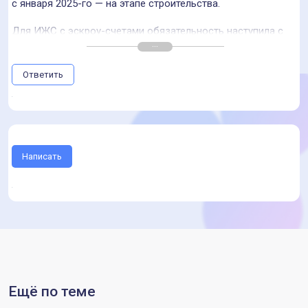
с января 2025-го — на этапе строительства.
Для ИЖС с эскроу-счетами обязательность наступила с
января 2025 года.
В коммерческом строительстве (офисы, ТЦ) ТИМ пока
Ответить
доброволен, но крупные девелоперы всё чаще вводят их
как внутренний стандарт.
Минстрой РФ заявляет о неизбежности перехода на ТИМ-
технологии по всем видам объектов строительства.
Написать
Цифровизация некоторых процессов строительства
позволяет сокращать сроки и облегчает управление,
повышает эффективность принятия решений и увеличивает
производительность труда.
Ещё по теме