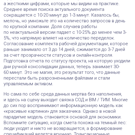
а жесткими цифрами, которые мы видим на практике.
Среднее время поиска актуального документа
сокращается с 10-20 минут до 1-3 минут. Казалось бы,
мелочь, но умножьте это на количество запросов в день
по крупной компании. Доля случаев работы
по неактуальной версии падает с 10-25% до менее чем 3-
5%, что напрямую влияет на количество переделок.
Согласование комплекта рабочей документации, которое
раньше занимало от 3 до 14 дней, сжимается до 3-7 дней
за счет прозрачности статусов и онлайн-контроля.
Подготовка отчета по статусу проекта, на которую уходили
дни ручной консолидации данных, теперь занимает 30-
60 минут. Это не магия, это результат того, что данные
перестали быть разрозненными файлами и стали
управляемым активом.
Но сама по себе среда данных мертва без наполнения,
и здесь на сцену выходит связка СОД и BIM / ТИМ. Многие
до сих пор воспринимают информационную модель как
«красивые картинки» для заказчика. Однако в новой
парадигме модель становится основой для экономики.
Вспомните ситуацию, когда смета похожа на темный лес:
люди уходят и никто не возвращается, а формирование
спецификаций ведется вручную. Трансакционные