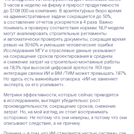
3 часов в неделю на фирму и прирост продуктивности
до $108 000 на компанию. В архитектурных бюро время
на административные задачи сокращается до 50%,
а составление отчетов ускоряется в 4 раза. Важно
понимать и проверку соответствия нормам. NLP-модели
могут анализировать строительные регламенты
и автоматически проверять документы, сокращая время
ревью на 30-60% и уменьшая человеческие ошибки.
Исследования МГУ и отраслевые данные указывают
на сокращение сроков проектирования в среднем
и снижение затрат на строительно-монтажные работы
на 18,3% при высокой цифровой зрелости. ROI при
интеграции связки ИИ и BIM /ТИМ может превышать 187%.
Но здесь есть важнейшая оговорка: «ИИ не заменяет
эксперта, он его усиливает» .
Метрики эффективности, которые сейчас приводятся
в исследованиях, выглядят убедительно: рост
производительности, сокращение сроков, снижение
затрат. Но, на мой взгляд, их стоит воспринимать
осторожно. Не потому что они неверны, а потому что они
описывают следствие, а не причину.
Причина — в том, что ИИ становится частью системы, где