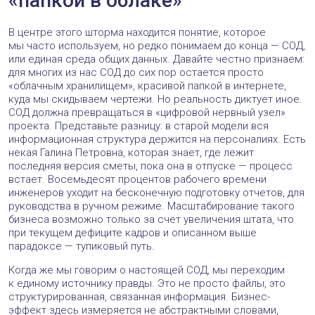
«папкой в облаке»
В центре этого шторма находится понятие, которое
мы часто используем, но редко понимаем до конца — СОД,
или единая среда общих данных. Давайте честно признаем:
для многих из нас СОД до сих пор остается просто
«облачным хранилищем», красивой папкой в интернете,
куда мы скидываем чертежи. Но реальность диктует иное.
СОД должна превращаться в «цифровой нервный узел»
проекта. Представьте разницу: в старой модели вся
информационная структура держится на персоналиях. Есть
некая Галина Петровна, которая знает, где лежит
последняя версия сметы, пока она в отпуске — процесс
встает. Восемьдесят процентов рабочего времени
инженеров уходит на бесконечную подготовку отчетов, для
руководства в ручном режиме. Масштабирование такого
бизнеса возможно только за счет увеличения штата, что
при текущем дефиците кадров и описанном выше
парадоксе — тупиковый путь.
Когда же мы говорим о настоящей СОД, мы переходим
к единому источнику правды. Это не просто файлы, это
структурированная, связанная информация. Бизнес-
эффект здесь измеряется не абстрактными словами,