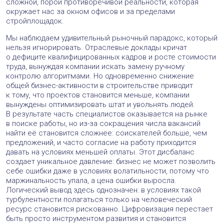
сложной, порой противоречивой реальности, которая
окружает нас за окном офисов и за пределами
стройплощадок.
Мы наблюдаем удивительный рыночный парадокс, который
нельзя игнорировать. Отраслевые доклады кричат
о дефиците квалифицированных кадров и росте стоимости
труда, вынуждая компании искать замену ручному
контролю алгоритмами. Но одновременно снижение
общей бизнес-активности в строительстве приводит
к тому, что проектов становится меньше, компании
вынуждены оптимизировать штат и увольнять людей.
В результате часть специалистов оказывается на рынке
в поиске работы, но из-за сокращения числа вакансий
найти её становится сложнее: соискателей больше, чем
предложений, и часто согласие на работу приходится
давать на условиях меньшей оплаты. Этот дисбаланс
создает уникальное давление: бизнес не может позволить
себе ошибки даже в условиях волатильности, потому что
маржинальность упала, а цена ошибки выросла.
Логический вывод здесь однозначен: в условиях такой
турбулентности полагаться только на человеческий
ресурс становится рискованно. Цифровизация перестает
быть просто инструментом развития и становится