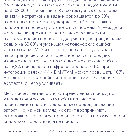
3 часов в неделю на фирму и прирост продуктивности
до $108 000 на компанию. В архитектурных бюро время
на административные задачи сокращается до 50%,
а составление отчетов ускоряется в 4 раза. Важно
понимать и проверку соответствия нормам. NLP-модели
могут анализировать строительные регламенты
и автоматически проверять документы, сокращая время
ревью на 30-60% и уменьшая человеческие ошибки.
Исследования МГУ и отраслевые данные указывают
на сокращение сроков проектирования в среднем
и снижение затрат на строительно-монтажные работы
на 18,3% при высокой цифровой зрелости. ROI при
интеграции связки ИИ и BIM /ТИМ может превышать 187%.
Но здесь есть важнейшая оговорка: «ИИ не заменяет
эксперта, он его усиливает» .
Метрики эффективности, которые сейчас приводятся
в исследованиях, выглядят убедительно: рост
производительности, сокращение сроков, снижение
затрат. Но, на мой взгляд, их стоит воспринимать
осторожно. Не потому что они неверны, а потому что они
описывают следствие, а не причину.
Причина — в том, что ИИ становится частью системы, где