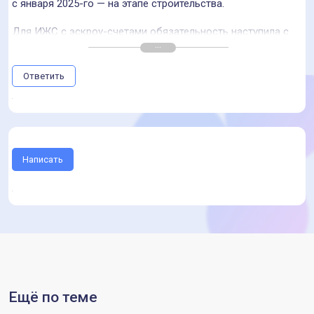
с января 2025-го — на этапе строительства.
Для ИЖС с эскроу-счетами обязательность наступила с
января 2025 года.
В коммерческом строительстве (офисы, ТЦ) ТИМ пока
Ответить
доброволен, но крупные девелоперы всё чаще вводят их
как внутренний стандарт.
Минстрой РФ заявляет о неизбежности перехода на ТИМ-
технологии по всем видам объектов строительства.
Написать
Цифровизация некоторых процессов строительства
позволяет сокращать сроки и облегчает управление,
повышает эффективность принятия решений и увеличивает
производительность труда.
Ещё по теме