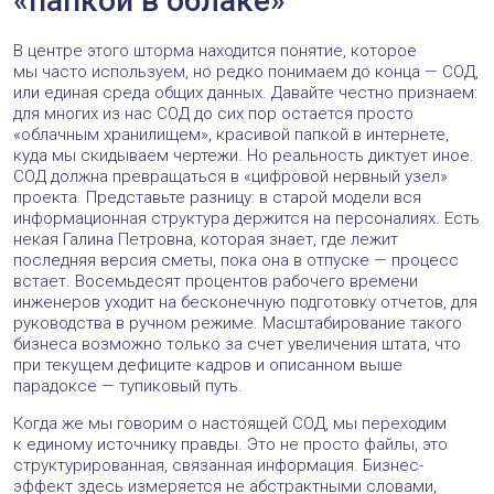
«папкой в облаке»
В центре этого шторма находится понятие, которое
мы часто используем, но редко понимаем до конца — СОД,
или единая среда общих данных. Давайте честно признаем:
для многих из нас СОД до сих пор остается просто
«облачным хранилищем», красивой папкой в интернете,
куда мы скидываем чертежи. Но реальность диктует иное.
СОД должна превращаться в «цифровой нервный узел»
проекта. Представьте разницу: в старой модели вся
информационная структура держится на персоналиях. Есть
некая Галина Петровна, которая знает, где лежит
последняя версия сметы, пока она в отпуске — процесс
встает. Восемьдесят процентов рабочего времени
инженеров уходит на бесконечную подготовку отчетов, для
руководства в ручном режиме. Масштабирование такого
бизнеса возможно только за счет увеличения штата, что
при текущем дефиците кадров и описанном выше
парадоксе — тупиковый путь.
Когда же мы говорим о настоящей СОД, мы переходим
к единому источнику правды. Это не просто файлы, это
структурированная, связанная информация. Бизнес-
эффект здесь измеряется не абстрактными словами,