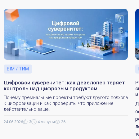
BIM / ТИМ
Цифровой суверенитет: как девелопер теряет
Р
контроль над цифровым продуктом
с
и
Почему премиальные проекты требуют другого подхода
к цифровизации и как проверить, что приложение
Л
действительно ваше.
о
р
24.06.2026
3
4 минуты
26
л
т