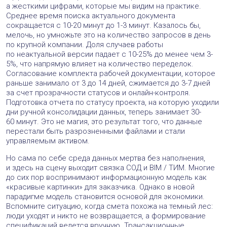
а жесткими цифрами, которые мы видим на практике.
Среднее время поиска актуального документа
сокращается с 10-20 минут до 1-3 минут. Казалось бы,
мелочь, но умножьте это на количество запросов в день
по крупной компании. Доля случаев работы
по неактуальной версии падает с 10-25% до менее чем 3-
5%, что напрямую влияет на количество переделок.
Согласование комплекта рабочей документации, которое
раньше занимало от 3 до 14 дней, сжимается до 3-7 дней
за счет прозрачности статусов и онлайн-контроля.
Подготовка отчета по статусу проекта, на которую уходили
дни ручной консолидации данных, теперь занимает 30-
60 минут. Это не магия, это результат того, что данные
перестали быть разрозненными файлами и стали
управляемым активом.
Но сама по себе среда данных мертва без наполнения,
и здесь на сцену выходит связка СОД и BIM / ТИМ. Многие
до сих пор воспринимают информационную модель как
«красивые картинки» для заказчика. Однако в новой
парадигме модель становится основой для экономики.
Вспомните ситуацию, когда смета похожа на темный лес:
люди уходят и никто не возвращается, а формирование
спецификаций ведется вручную. Трансакционные