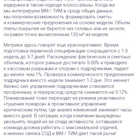
издержки в таком подходе колоссальны. Когда же
мы интегрируем BIM / ТИМ в среду общих данных,
мы получаем возможность формировать сметы
и коммерческие предложения на основе модели. Объем
плиты покрытия не берется «из головы» или из экселя,
он равен точно вычисленным 120 м³ из модели.
Метрики здесь говорят еще красноречивее. Время
подготовки первичной спецификации сокращается с 1-3
недель до 3-7 дней. Расхождение фактических и сметных
объемов, которое раньше достигало 5-30% и приводило
к кассовым разрывам и спорам с подрядчиками, падает
до менее чем 1%. Проверка коммерческого предложения
подрядчика вместо недели занимает 1-2 дня. Это меняет
баланс сил: управление подрядчиками становится
прозрачным, а перерасход средств снижается на 5-12%.
Планирование тоже переходит из режима реактивного
«тушения пожаров» в проактивное управление
критическим путем, где анализ изменений занимает часы
вместо дней. В ситуации, когда компании вынуждены
увольнять людей из-за спада активности, оставшаяся
команда должна работать с максимальной отдачей,
и именно связка СОД и BIM / ТИМ дает такой рычаг.