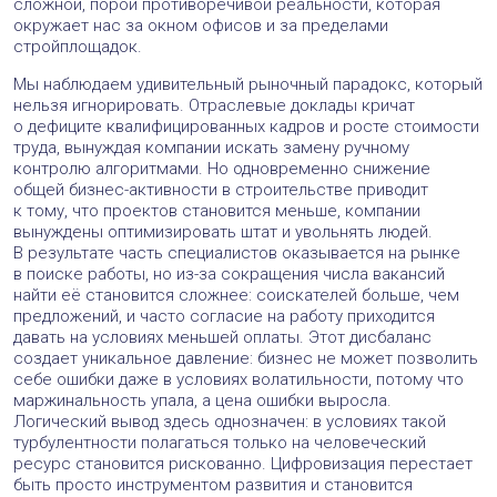
сложной, порой противоречивой реальности, которая
окружает нас за окном офисов и за пределами
стройплощадок.
Мы наблюдаем удивительный рыночный парадокс, который
нельзя игнорировать. Отраслевые доклады кричат
о дефиците квалифицированных кадров и росте стоимости
труда, вынуждая компании искать замену ручному
контролю алгоритмами. Но одновременно снижение
общей бизнес-активности в строительстве приводит
к тому, что проектов становится меньше, компании
вынуждены оптимизировать штат и увольнять людей.
В результате часть специалистов оказывается на рынке
в поиске работы, но из-за сокращения числа вакансий
найти её становится сложнее: соискателей больше, чем
предложений, и часто согласие на работу приходится
давать на условиях меньшей оплаты. Этот дисбаланс
создает уникальное давление: бизнес не может позволить
себе ошибки даже в условиях волатильности, потому что
маржинальность упала, а цена ошибки выросла.
Логический вывод здесь однозначен: в условиях такой
турбулентности полагаться только на человеческий
ресурс становится рискованно. Цифровизация перестает
быть просто инструментом развития и становится