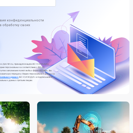
ловия конфиденциальности
а обработку своих
ttps://pro-tim.ru, принадлежащем АО «СИЭСДИ»,
ории персональных в соответствии с ФЗ «О
утем заполнения полей любых форм на сайте, Вы
нсграничную передачу Ваших персональных данных в
сональных данных
АО «СИЭСДИ» и подписываете
альных данных третьим лицам.