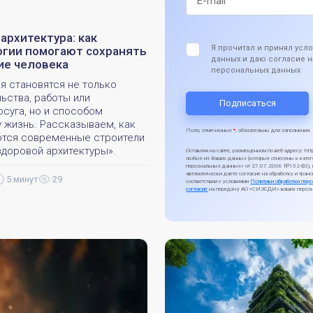
архитектура: как
Я прочитал и принял ус
огии помогают сохранять
данных и даю согласие н
ие человека
персональных данных
я становятся не только
ьства, работы или
осуга, но и способом
у жизнь. Рассказываем, как
Поля, отмеченные
*
, обязательны для заполнения.
ются современные строители
здоровой архитектуры».
Оставляя на сайте, размещенном по веб-адресу: h
любые из Ваших данных (которые отнесены к катег
персональных данных» от 27.07.2006 №152-ФЗ), п
автоматически даете согласие на обработку и тра
5 минут
29
соответствии с условиями
Политики обработки пер
согласие
на передачу АО «СИЭСДИ» ваших персон