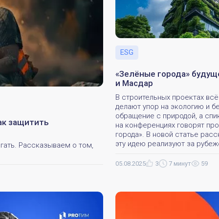
ESG
«Зелёные города» будущ
и Масдар
В строительных проектах вс
делают упор на экологию и 
обращение с природой, а сп
ак защитить
на конференциях говорят пр
города». В новой статье рас
эту идею реализуют за рубеж
гать. Рассказываем о том,
05.08.2025
3
7 минут
59