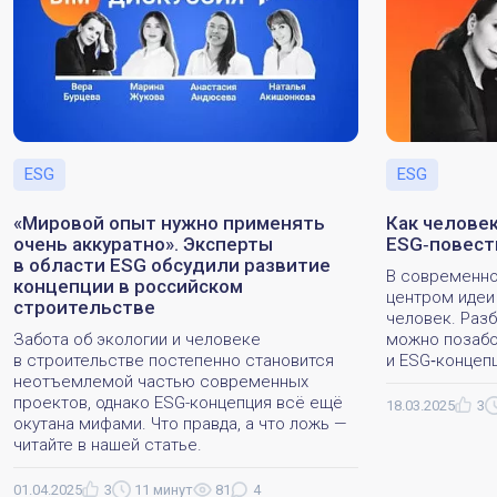
ESG
ESG
«Мировой опыт нужно применять
Как челове
очень аккуратно». Эксперты
ESG‑повест
в области ESG обсудили развитие
В современно
концепции в российском
центром идеи
строительстве
человек. Раз
Забота об экологии и человеке
можно позабо
в строительстве постепенно становится
и ESG‑концеп
неотъемлемой частью современных
проектов, однако ESG-концепция всё ещё
18.03.2025
3
окутана мифами. Что правда, а что ложь —
читайте в нашей статье.
01.04.2025
3
11 минут
81
4