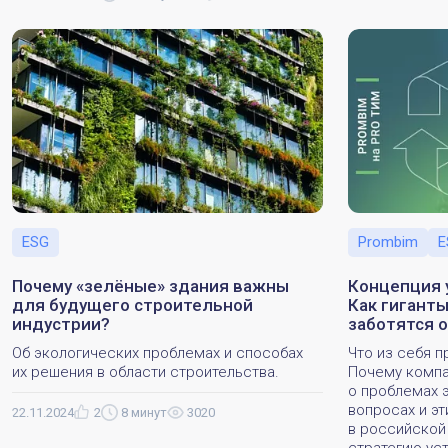
ESG
Prombim
E
Почему «зелёные» здания важны
Концепция 
для будущего строительной
Как гигант
индустрии?
заботятся 
Об экологических проблемах и способах
Что из себя 
их решения в области строительства.
Почему компа
о проблемах 
вопросах и э
22.11.2024
2
8 минут
3020
в российской
стратегию ус