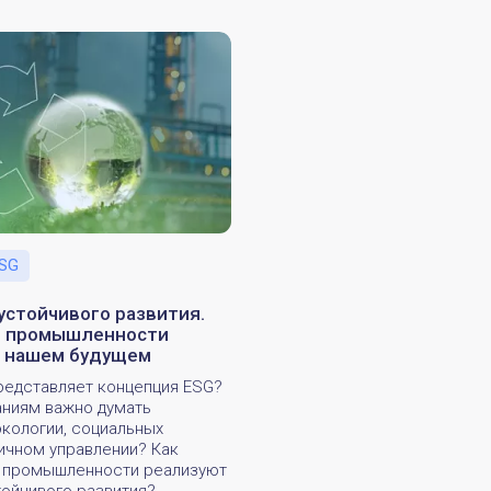
SG
устойчивого развития.
ы промышленности
о нашем будущем
представляет концепция ESG?
ниям важно думать
экологии, социальных
тичном управлении? Как
 промышленности реализуют
тойчивого развития?