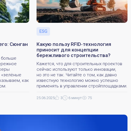
ESG
его: Сюнган
Какую пользу RFID‑технология
приносит для концепции
бережливого строительства?
ё больше
бережное
Кажется, что для строительных проектов
икеры
сейчас используют только инновации,
о «зелёные
но это не так. Читайте о том, как давно
сказываем, как
известную технологию можно успешно
ом.
применять в управлении стройплощадками.
25.06.2025
3
6 минут
75