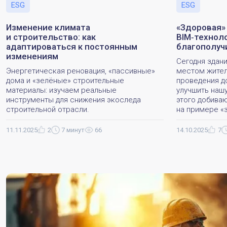
ESG
ESG
Изменение климата
«Здоровая» 
и строительство: как
BIM‑технол
адаптироваться к постоянным
благополуч
изменениям
Сегодня здани
Энергетическая реновация, «пассивные»
местом жител
дома и «зелёные» строительные
проведения д
материалы: изучаем реальные
улучшить наш
инструменты для снижения экоследа
этого добива
строительной отрасли.
на примере «
11.11.2025
2
7 минут
66
14.10.2025
7