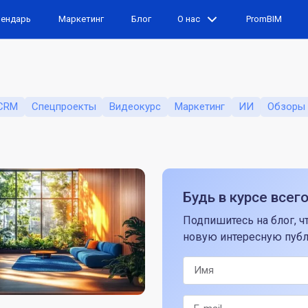
лендарь
Маркетинг
Блог
О нас
PromBIM
CRM
Спецпроекты
Видеокурс
Маркетинг
ИИ
Обзоры
Будь в курсе всег
Подпишитесь на блог, ч
новую интересную пуб
Имя
E-mail