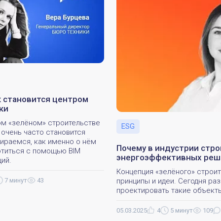
к становится центром
ки
м «зелёном» строительстве
ESG
 очень часто становится
бираемся, как именно о нём
Почему в индустрии стр
титься с помощью BIM
энергоэффективных реш
ций.
Концепция «зелёного» строит
принципы и идеи. Сегодня ра
7 минут
43
проектировать такие объект
05.03.2025
4
5 минут
109