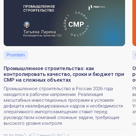
Prombim
Промышленное строительство: как
О
контролировать качество, сроки и бюджет при
р
СМР на сложных объектах
о
Промышленное строительство в России 2026 года
P
находится в рабочем напряжении. Реализация
в
масштабных инвестиционных программ в условиях
с
дефицита квалифицированных кадров и необходимости
У
оперативного импортозамещения ставит перед
а
руководством компаний сложные задачи, требующие
высокого уровня контроля.
0
02.04.2026
4
7 минут
32
1