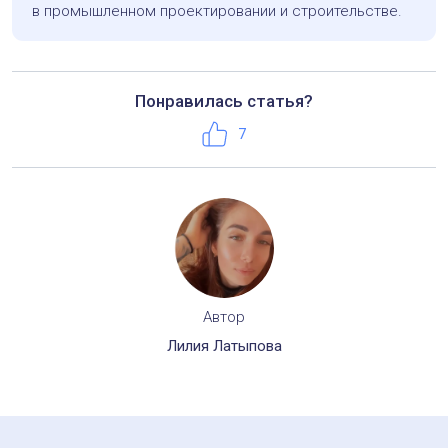
в промышленном проектировании и строительстве.
Понравилась статья?
Телефон:
+7 (495) 221-50-56
Нравится
7
Автор
Лилия Латыпова