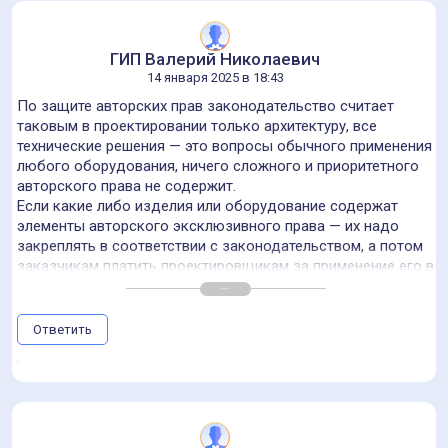
ГИП Валерий Николаевич
14 января 2025 в 18:43
По защите авторских прав законодательство считает
таковым в проектировании только архитектуру, все
технические решения — это вопросы обычного применения
любого оборудования, ничего сложного и приоритетного
авторского права не содержит.
Если какие либо изделия или оборудование содержат
элементы авторского эксклюзивного права — их надо
закреплять в соответствии с законодательством, а потом
заказчикам платить проектировщикам за применение его в
проектах с защитой прав (с наценкой).
А в отношении государственных заказчиков — все права
при проектировании и строительстве безвозмездно
Ответить
передаются им по договору.
Высказанное в статье мнение — не отвечает
законодательным требованиям.