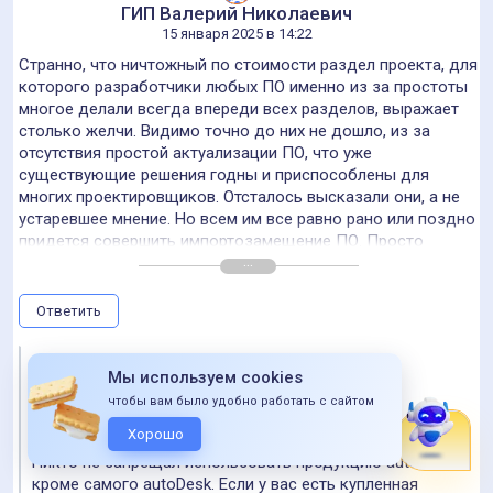
ГИП Валерий Николаевич
15 января 2025 в 14:22
Странно, что ничтожный по стоимости раздел проекта, для
которого разработчики любых ПО именно из за простоты
многое делали всегда впереди всех разделов, выражает
столько желчи. Видимо точно до них не дошло, из за
отсутствия простой актуализации ПО, что уже
существующие решения годны и приспособлены для
многих проектировщиков. Отсталось высказали они, а не
устаревшее мнение. Но всем им все равно рано или поздно
придется совершить импортозамещение ПО. Просто
autoDesk уже определился и отключил использование
своего ПО из за санкций. Видимо они его используют
нелегально, это преследуется по закону.
Ответить
Получается гордится своим отсталым мнением о работе в
официально запрещенной западной программе не чем, и
успехи эти липовые.
Мы используем cookies
чтобы вам было удобно работать с сайтом
Владимир Арбузов
16 января 2025 в 14:20
Хорошо
Никто не запрещал использовать продукцию autoDesk
кроме самого autoDesk. Если у вас есть купленная