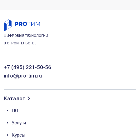
ЦИФРОВЫЕ ТЕХНОЛОГИИ
В СТРОИТЕЛЬСТВЕ
+7 (495) 221-50-56
info@pro-tim.ru
Каталог
ПО
Услуги
Курсы