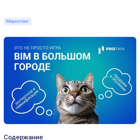
Маркетинг
Содержание