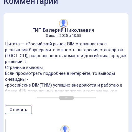
Комментарии
ГИП Валерий Николаевич
3 июля 2025 в 10:55
Цитата — «Российский рынок BIM сталкивается с
реальными барьерами: сложность внедрения стандартов
(ГОСТ, СП), разрозненность команд и долгий цикл продаж
решений. »
Странные выводы.
Если просмотреть подробнее в интернете, то выводы
очевидны -
«российские BIM(ТИМ) успешно внедряются и работаю в
более 41% опрошенных девелоперов и госзаказчиков.
согласно постановлению правительства они обязательны
для объектов КИИ и госзаказов.»
Внедрение идет поэтапно и планово.
Ответить
Для многоквартирных и частных домов bim-технология
обязательна с 01.01.25.
Достоинства российских ПО ТИМ очевидны многим.