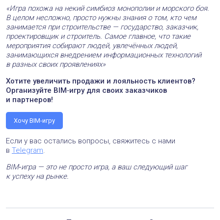
«Игра похожа на некий симбиоз монополии и морского боя.
В целом несложно, просто нужны знания о том, кто чем
занимается при строительстве — государство, заказчик,
проектировщик и строитель. Самое главное, что такие
мероприятия собирают людей, увлечённых людей,
занимающихся внедрением информационных технологий
в разных своих проявлениях»
Хотите увеличить продажи и лояльность клиентов?
Организуйте BIM‑игру для своих заказчиков
и партнеров!
Хочу BIM-игру
Если у вас остались вопросы, свяжитесь с нами
в
Telegram
.
BIM‑игра — это не просто игра, а ваш следующий шаг
к успеху на рынке.