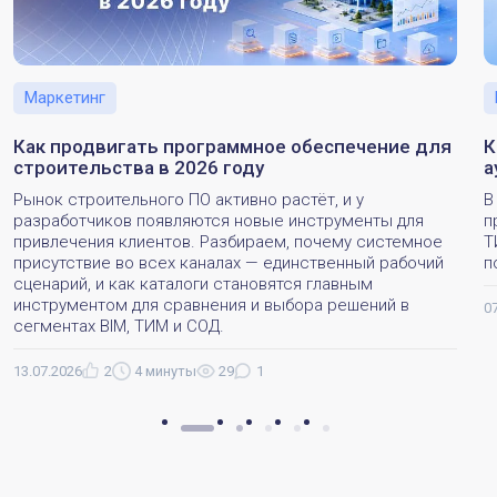
Маркетинг
Как продвигать программное обеспечение для
К
строительства в 2026 году
а
Рынок строительного ПО активно растёт, и у
В
разработчиков появляются новые инструменты для
п
привлечения клиентов. Разбираем, почему системное
Т
присутствие во всех каналах — единственный рабочий
п
сценарий, и как каталоги становятся главным
инструментом для сравнения и выбора решений в
0
сегментах BIM, ТИМ и СОД.
13.07.2026
2
4 минуты
29
1