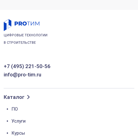
ЦИФРОВЫЕ ТЕХНОЛОГИИ
В СТРОИТЕЛЬСТВЕ
+7 (495) 221-50-56
info@pro-tim.ru
Каталог
ПО
Услуги
Курсы