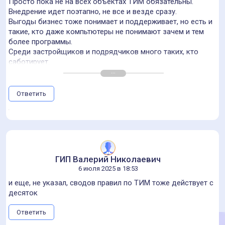
подрядчики должны с 01.01.25 сдавать документацию в
Просто пока не на всех объектах ТИМ обязательны.
ТИМ-виде.
Внедрение идет поэтапно, не все и везде сразу.
Госэкспертиза разработала и пробует программу
Выгоды бизнес тоже понимает и поддерживает, но есть и
автоматической проверки смет.
такие, кто даже компьтютеры не понимают зачем и тем
более программы.
Среди застройщиков и подрядчиков много таких, кто
саботирует.
Где ТИМ обязательны, там уже они работают — от
проекта, госэкспертизы и стройки до сдачи в
эксплуатацию.
Ответить
ГИП Валерий Николаевич
6 июля 2025 в 18:53
и еще, не указал, сводов правил по ТИМ тоже действует с
десяток
Ответить