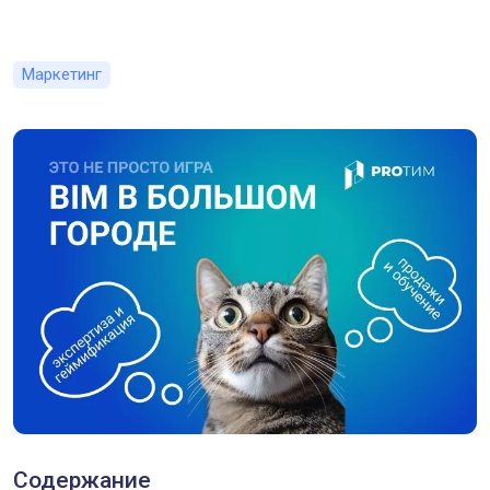
Маркетинг
Содержание