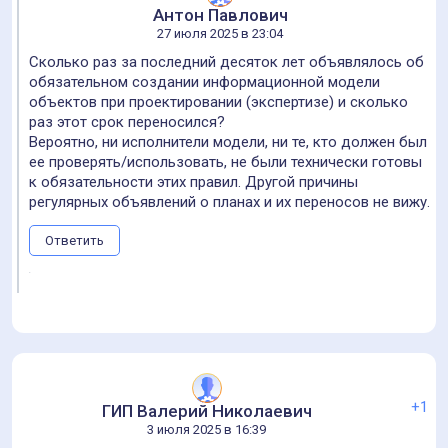
Здесь я уже давно говорю и жду публикаций именно про
Антон Павлович
российские технологии.
27 июля 2025 в 23:04
Многие крупные компании «росатом», «газпром», ржд,
«новатэк», «самолет», ПИК и пр. успешно проектируют и
Сколько раз за последний десяток лет объявлялось об
строят по всему миру именно с помощью этих российских
обязательном создании информационной модели
технологий.
объектов при проектировании (экспертизе) и сколько
В Москве самый высокий процент внедрения -80%.
раз этот срок переносился?
Может авторы просто не в курсе всего этого ?
Вероятно, ни исполнители модели, ни те, кто должен был
Это же все данные в интернете.
ее проверять/использовать, не были технически готовы
И не надо думать, что любое новое дело идет не без
к обязательности этих правил. Другой причины
трудностей, но итоги вразумительны и успешны.
регулярных объявлений о планах и их переносов не вижу.
Кроме того, все копии западного ПО (даже купленные
официально) — пиратские и запрещены в России самими
Ответить
разработчиками.
И кто препятствует внедрению в России — это очевидный
ответ.
+1
ГИП Валерий Николаевич
3 июля 2025 в 16:39