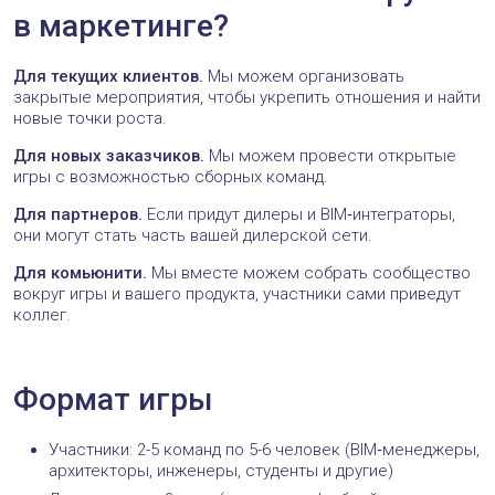
в маркетинге?
Для текущих клиентов.
Мы можем организовать
закрытые мероприятия, чтобы укрепить отношения и найти
новые точки роста.
Для новых заказчиков.
Мы можем провести открытые
игры с возможностью сборных команд.
Для партнеров.
Если придут дилеры и BIM‑интеграторы,
они могут стать часть вашей дилерской сети.
Для комьюнити.
Мы вместе можем собрать сообщество
вокруг игры и вашего продукта, участники сами приведут
коллег.
Формат игры
Участники: 2-5 команд по 5-6 человек (BIM‑менеджеры,
архитекторы, инженеры, студенты и другие)