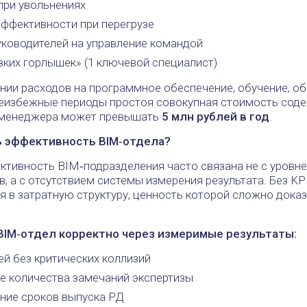
при увольнениях
ффективности при перегрузе
уководителей на управление командой
зких горлышек» (1 ключевой специалист)
нии расходов на программное обеспечение, обучение, о
неизбежные периоды простоя совокупная стоимость сод
‑менеджера может превышать
5 млн рублей в год
.
ь эффективность BIM‑отдела?
ктивность BIM‑подразделения часто связана не с уровн
, а с отсутствием системы измерения результата. Без KP
 в затратную структуру, ценность которой сложно доказ
BIM‑отдел корректно через измеримые результаты:
й без критических коллизий
е количества замечаний экспертизы
ние сроков выпуска РД