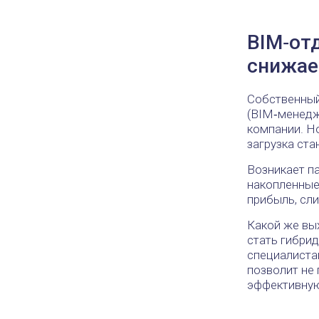
BIM‑отд
снижае
Собственный
(BIM‑менедж
компании. Но
загрузка ста
Возникает па
накопленные 
прибыль, сл
Какой же вы
стать гибрид
специалиста
позволит не 
эффективную