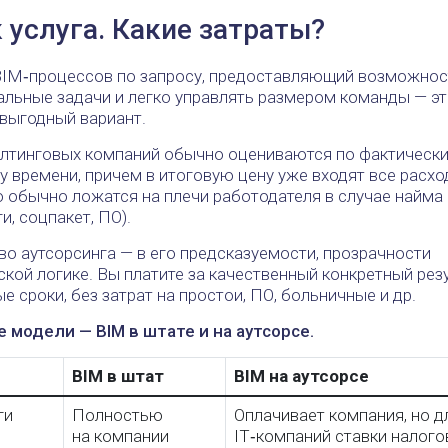
 услуга. Какие затраты?
BIM‑процессов по запросу, предоставляющий возможнос
альные задачи и легко управлять размером команды — эт
выгодный вариант.
алтинговых компаний обычно оцениваются по фактическ
у времени, причем в итоговую цену уже входят все расх
о обычно ложатся на плечи работодателя в случае найма
и, соцпакет, ПО).
о аутсорсинга — в его предсказуемости, прозрачности
кой логике. Вы платите за качественный конкретный рез
е сроки, без затрат на простои, ПО, больничные и др.
 модели — BIM в штате и на аутсорсе.
BIM в штат
BIM на аутсорсе
ги
Полностью
Оплачивает компания, но д
на компании
IT‑компаний ставки налого