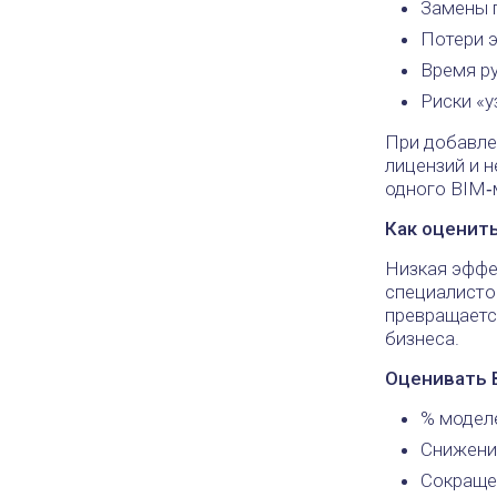
Замены 
Потери э
Время р
Риски «у
При добавле
лицензий и 
одного BIM
Как оценит
Низкая эффе
специалистов
превращается
бизнеса.
Оценивать 
% моделе
Снижени
Сокраще