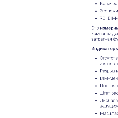
Количес
Экономи
ROI BIM
Это
измери
компании ден
затратная ф
Индикаторы
Отсутст
и качест
Разрыв 
BIM‑мен
Постоян
Штат рас
Дисбала
ведущих
Масштаб