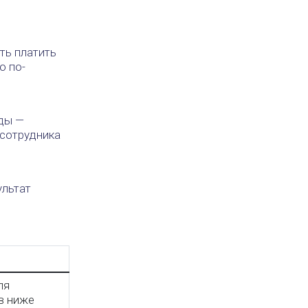
ть платить
о по-
и
оды —
 сотрудника
ультат
ля
в ниже