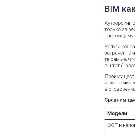
BIM как
Аутсорсинг 
только за ре
настоящему 
Услуги конс
затраченном
те самые, чт
в штат (налог
Преимуществ
и экономичес
в оговоренны
Сравним две
Модели
ФОТ и нало