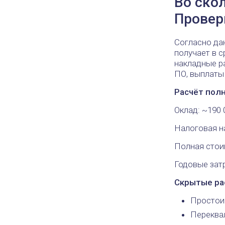
Во ско
Провер
Согласно д
получает в 
накладные р
ПО, выплаты 
Расчёт пол
Оклад: ~190 
Налоговая на
Полная стоим
Годовые затр
Скрытые ра
Простои
Переква