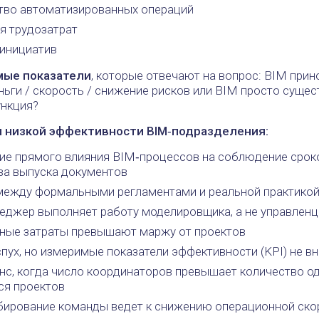
тво автоматизированных операций
я трудозатрат
‑инициатив
мые показатели
, которые отвечают на вопрос: BIM прин
ьги / скорость / снижение рисков или BIM просто сущест
ункция?
 низкой эффективности BIM‑подразделения:
вие прямого влияния BIM‑процессов на соблюдение срок
ва выпуска документов
между формальными регламентами и реальной практико
еджер выполняет работу моделировщика, а не управленц
ные затраты превышают маржу от проектов
пух, но измеримые показатели эффективности (KPI) не в
нс, когда число координаторов превышает количество 
ся проектов
ирование команды ведет к снижению операционной ско