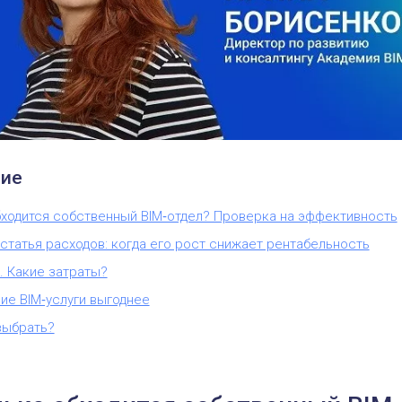
ие
бходится собственный BIM‑отдел? Проверка на эффективность
 статья расходов: когда его рост снижает рентабельность
а. Какие затраты?
ие BIM‑услуги выгоднее
выбрать?