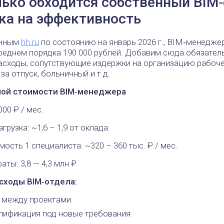
лько обходится собственный BIM
ка на эффективность
анным
hh.ru
по состоянию на январь 2026 г., BIM‑менедже
среднем порядка 190 000 рублей. Добавим сюда обязател
асходы, сопутствующие издержки на организацию рабоче
за отпуск, больничный и т.д.
ной стоимости BIM‑менеджера
000 ₽ / мес.
грузка: ~1,6 – 1,9 от оклада.
ость 1 специалиста: ~320 – 360 тыс. ₽ / мес.
аты: 3,8 — 4,3 млн ₽
сходы BIM‑отдела:
 между проектами
лификация под новые требования