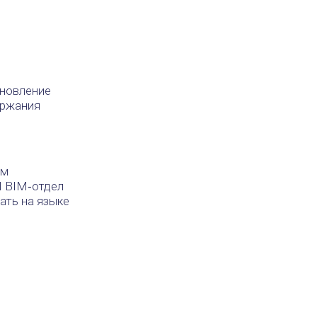
бновление
ержания
ем
I BIM‑отдел
ать на языке