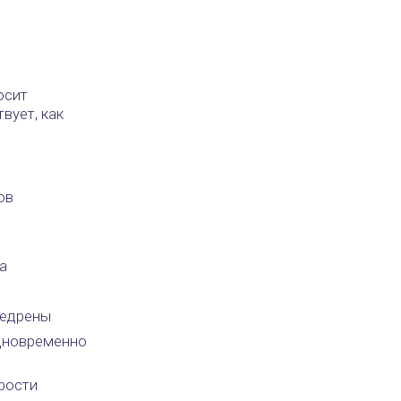
осит
вует, как
ов
й
а
недрены
одновременно
рости