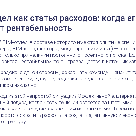
ел как статья расходов: когда ег
т рентабельность
 BIM‑отдел, в составе которого имеются опытные спец
еры, BIM‑координаторы, моделировщики и т.д.) — это це
 только при наличии постоянного проектного потока. Ес
новится нестабильной, то он превращается в источник из
радокс: с одной стороны, сокращать команду — значит, т
компетенции, с другой, содержать ее, когда нет работы,
ишком накладно.
ход из этой непростой ситуации? Эффективной альтерна
ный подход, когда часть функций остается за штатными
ми, а часть передается внешним исполнителям. Такой по
просто сократить расходы, а создать адаптивную и экон
 структуру.