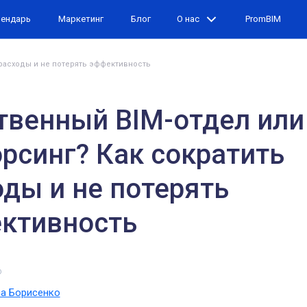
лендарь
Маркетинг
Блог
О нас
PromBIM
 расходы и не потерять эффективность
твенный BIM-отдел или
орсинг? Как сократить
оды и не потерять
ктивность
р
а Борисенко