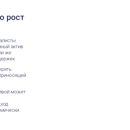
о рост
иалисты
нный актив
ли же
держек.
ерять
 приносящей
тивой может
дход
омически