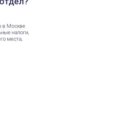
‑отдел?
р в Москве
ьные налоги,
го места,