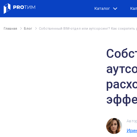
Каталог
Ка
Главная
Блог
Собственный BIM-отдел или аутсорсинг? Как сократить
Собс
аутс
расх
эффе
Авто
Ирин