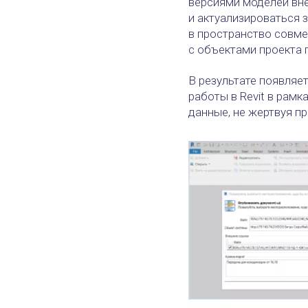
версиями моделей вне
и актуализироваться 
в пространство совме
с объектами проекта 
В результате появляе
работы в Revit в рам
данные, не жертвуя п