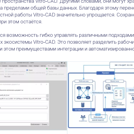
 пространства Vitro‑CAD. Другими словами, они могут хр
за пределами общей базы данных. Благодаря этому пере
стной работы Vitro‑CAD значительно упрощается. Сохран
при этом остаётся.
тся возможность гибко управлять различными подходам
ках экосистемы Vitro‑CAD. Это позволяет разделить рабо
ри этом преимуществами интеграции и автоматизированн