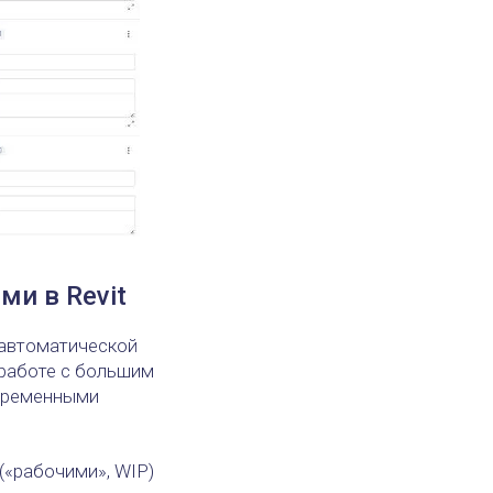
ми в Revit
 автоматической
 работе с большим
овременными
(«рабочими», WIP)