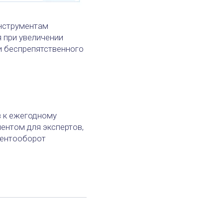
инструментам
 при увеличении
и беспрепятственного
.
в к ежегодному
ентом для экспертов,
ментооборот