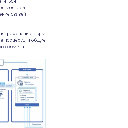
аниться
нос моделей
ение связей
и к применению норм
чие процессы и общие
ого обмена.