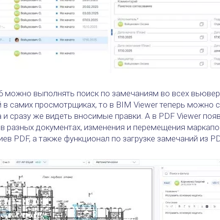
26 можно выполнять поиск по замечаниям во всех вьювер
 в самих просмотрщиках, то в BIM Viewer теперь можно 
а и сразу же видеть вносимые правки. А в PDF Viewer по
 в разных документах, изменения и перемещения маркапо
ев PDF, а также функционал по загрузке замечаний из P