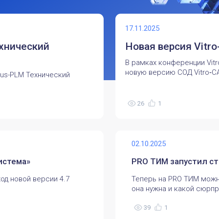
17.11.2025
ехнический
Новая версия Vitr
В рамках конференции Vit
новую версию СОД Vitro‑CA
ius-PLM Технический
26
1
02.10.2025
истема»
PRO ТИМ запустил с
од новой версии 4.7
Теперь на PRO ТИМ можн
она нужна и какой сюрпр
39
1