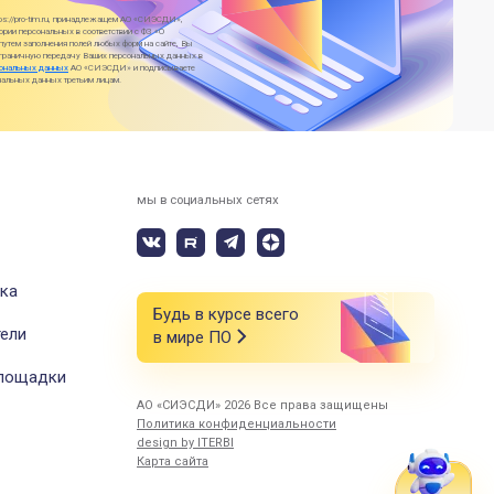
tps://pro-tim.ru, принадлежащем АО «СИЭСДИ»,
ории персональных в соответствии с ФЗ «О
утем заполнения полей любых форм на сайте, Вы
нсграничную передачу Ваших персональных данных в
сональных данных
АО «СИЭСДИ» и подписываете
льных данных третьим лицам.
мы в социальных сетях
ка
Будь в курсе всего
ели
в мире ПО
площадки
АО «СИЭСДИ» 2026 Все права защищены
Политика конфиденциальности
design by ITERBI
Карта сайта