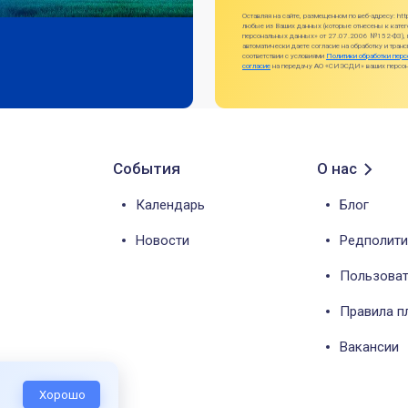
Оставляя на сайте, размещенном по веб-адресу: ht
любые из Ваших данных (которые отнесены к катег
персональных данных» от 27.07.2006 №152-ФЗ), п
автоматически даете согласие на обработку и тра
соответствии с условиями
Политики обработки пер
согласие
на передачу АО «СИЭСДИ» ваших персона
События
О нас
Календарь
Блог
Новости
Редполити
Пользоват
Правила 
Вакансии
Хорошо
г