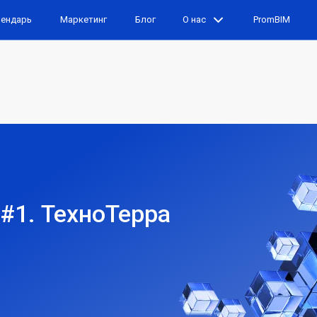
лендарь
Маркетинг
Блог
О нас
PromBIM
#1. ТехноТерра