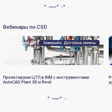
Вебинары по CSD
18 февраля 2022
Завершён. Доступна запись
Проектируем ЦТП в BIM с инструментами
Р
AutoCAD Plant 3D и Revit
д