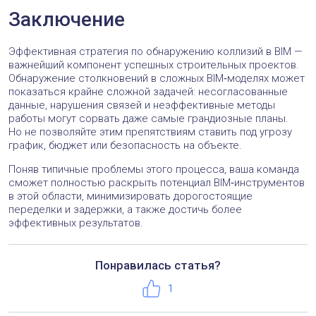
Заключение
Эффективная стратегия по обнаружению коллизий в BIM —
важнейший компонент успешных строительных проектов.
Обнаружение столкновений в сложных BIM‑моделях может
показаться крайне сложной задачей: несогласованные
данные, нарушения связей и неэффективные методы
работы могут сорвать даже самые грандиозные планы.
Но не позволяйте этим препятствиям ставить под угрозу
график, бюджет или безопасность на объекте.
Поняв типичные проблемы этого процесса, ваша команда
сможет полностью раскрыть потенциал BIM‑инструментов
в этой области, минимизировать дорогостоящие
переделки и задержки, а также достичь более
эффективных результатов.
Понравилась статья?
Телефон:
+7 (495) 221-50-56
Нравится
1