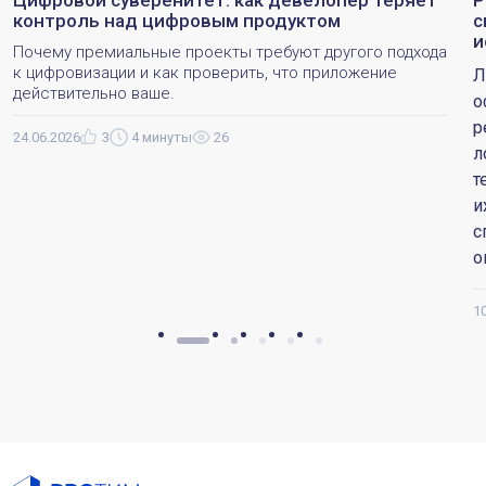
Цифровой суверенитет: как девелопер теряет
Р
контроль над цифровым продуктом
с
и
Почему премиальные проекты требуют другого подхода
к цифровизации и как проверить, что приложение
Л
действительно ваше.
о
р
24.06.2026
3
4 минуты
26
л
т
и
с
о
1