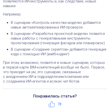
+5
Мария Бедовая
17 декабря 2025 в 10:46
Эта карта — рабочий инструмент как специалиста, который
ищет свой трек, так и управленца, кто собирает команду
для решения бизнес-задач. Кроме добавления ИИ навков,
возможно, ей пора обзавестись собственным ИИ агентом
и выдавать рекомендации)
Ответить
+2
Алла Землянская
21 декабря 2025 в 20:20
Шикарная идея, Маша, с тем, чтобы добавить сервис
оценки собственных компетенций и получения
рекомендаций на основе нашей карты. Ну огонь же!
Ответить