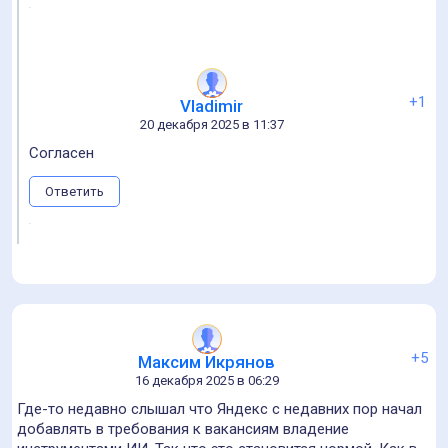
+2
Анна Стрельцова
17 декабря 2025 в 16:03
Интересно, как карта компетенций соотносится с хаосом
реального рынка труда. У нас BIM-менеджер
одновременно и скрипты пишет и с заказчиком за бюджет
бьется и обучение проводит.
С приходом ИИ сама концепция фиксированных ролей
устаревает. Вместо BIM-координатора и BIM-менеджера
скоро будет просто: инженер с ИИ-ассистентом (aka
агентом), который закроет 80% задач обеих ролей. Может,
стоит переосмыслить карту не как иерархию ролей, а как
матрицу взаимозаменяемых навыков для работы с ИИ-
инструментами?
Это все не к Алле, конечно, вопросы:) а как обратная
Ответить
связь авторам карты.
Алла, статья отличная, но я жду следующую статью. Она
как раз по вопросам, на которые я сама ищу ответы.
+2
Алла Землянская
21 декабря 2025 в 20:30
Ну я примерно об этом же пишу в начале статьи: что