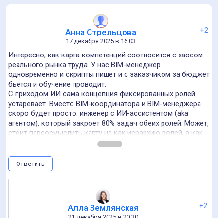
+2
Vladimir
20 декабря 2025 в 12:42
Подскажите, а в обновлённой версии Карты появится
навык «Психологическая поддержка BIM-менеджера»,
когда ИИ-агент начнёт находить коллизии быстрее, чем
мы успеваем их создавать, или пока ограничимся только
навыками промпт-инжиниринга?
Ответить
+3
Alexander Voevodin
20 декабря 2025 в 20:59
Отличная статья. Очень полезно. Спасибо!