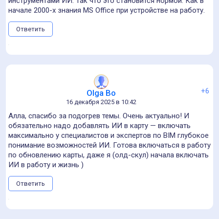
люди с одинаковым названием должности, работающие
в разных компаниях, могут выполнять ну очень разные
обязанности. Так было до повсеместного внедрения
ИИ-инструментов, так, видимо, это и сейчас не
изменится. Карта как раз и должна помочь в этом, давая
возможность специалисту сравнить свою ситуацию с
тем, как это видит профессиональное сообщество. Ну,
как один из вариантов применения.
Ответить
Мария Бедовая
22 декабря 2025 в 11:46
Анна, ждем вас в рабочей группе по карте 2.0?)
Ответить