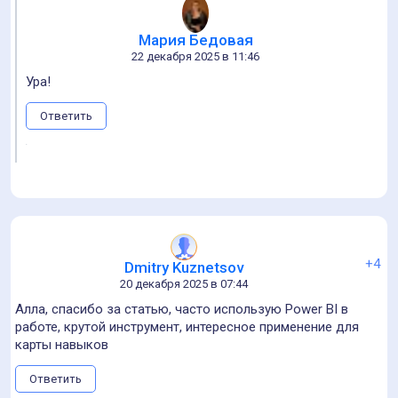
тот же Obsidian этим удобен. Но почему-то такие
инструменты не получили большого распространения.
Ответить
1
2
Написать
Ещё по теме