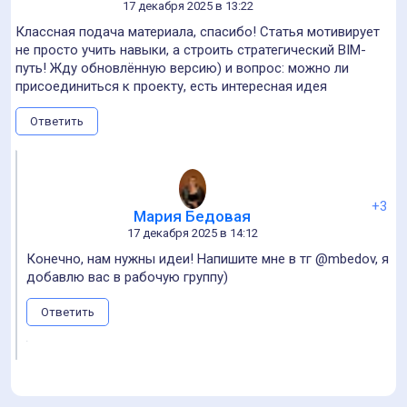
Мария Бедовая
22 декабря 2025 в 11:46
Ура!
Ответить
+4
Dmitry Kuznetsov
20 декабря 2025 в 07:44
Алла, спасибо за статью, часто использую Power BI в
работе, крутой инструмент, интересное применение для
карты навыков
Ответить