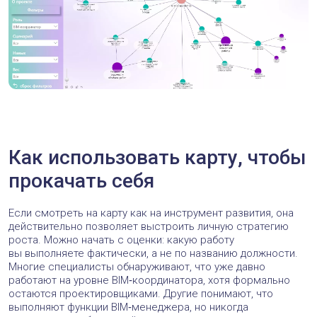
+5
Максим Зырянов
15 декабря 2025 в 22:47
Алла, спасибо за статью! Список навыков и сценариев и
правда можно расширить. Из первого, что пришло на ум —
кроме ИИ совсем обошли стороной IFC. Ждем карту v2.0))
Ответить
+1
Анастасия Кирюшина
17 декабря 2025 в 22:38
Да, верно подмечено! OpenBIM надо включить
Ответить