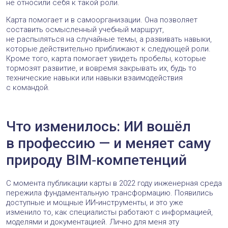
+1
Vladimir
20 декабря 2025 в 11:37
Согласен
Ответить
+5
Максим Икрянов
16 декабря 2025 в 06:29
Где-то недавно слышал что Яндекс с недавних пор начал
добавлять в требования к вакансиям владение
инструментами ИИ. Так что это становится нормой. Как в
начале 2000-х знания MS Office при устройстве на работу.