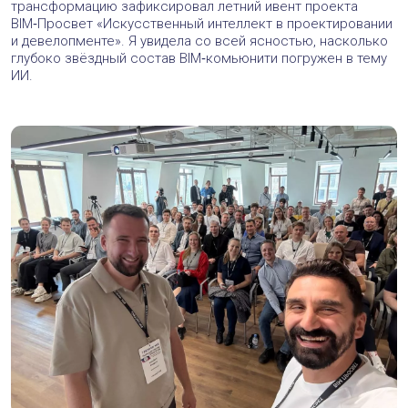
Ответить
+6
Olga Bo
16 декабря 2025 в 10:42
Алла, спасибо за подогрев темы. Очень актуально! И
обязательно надо добавлять ИИ в карту — включать
максимально у специалистов и экспертов по BIM глубокое
понимание возможностей ИИ. Готова включаться в работу
по обновлению карты, даже я (олд-скул) начала включать
ИИ в работу и жизнь )
Ответить