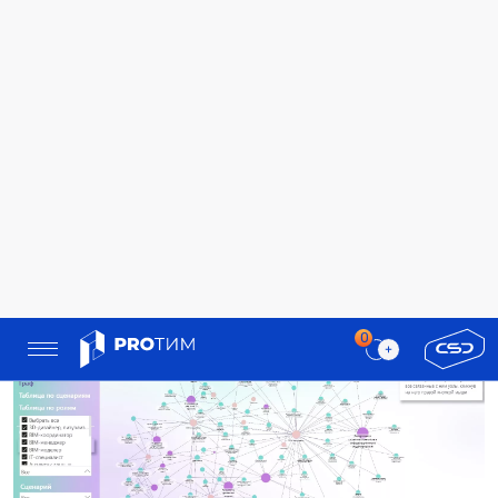
Карта помогает и в самоорганизации. Она позволяет
составить осмысленный учебный маршрут,
не распыляться на случайные темы, а развивать навыки,
которые действительно приближают к следующей роли.
Кроме того, карта помогает увидеть пробелы, которые
тормозят развитие, и вовремя закрывать их, будь то
технические навыки или навыки взаимодействия
с командой.
Что изменилось: ИИ вошёл
в профессию — и меняет саму
природу BIM‑компетенций
С момента публикации карты в 2022 году инженерная среда
пережила фундаментальную трансформацию. Появились
доступные и мощные ИИ‑инструменты, и это уже
изменило то, как специалисты работают с информацией,
моделями и документацией. Лично для меня эту
трансформацию зафиксировал летний ивент проекта
BIM‑Просвет «Искусственный интеллект в проектировании