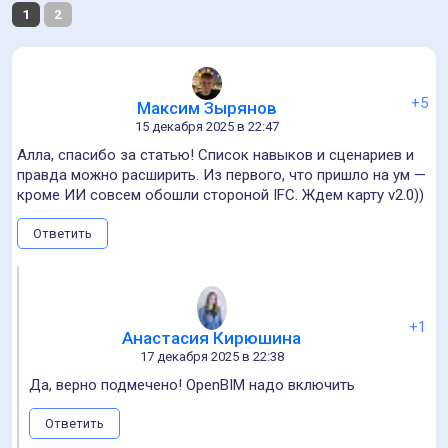
Классная подача материала, спасибо! Статья мотивирует
не просто учить навыки, а строить стратегический BIM-
путь! Жду обновлённую версию) и вопрос: можно ли
присоединиться к проекту, есть интересная идея
Ответить
+3
Мария Бедовая
17 декабря 2025 в 14:12
Конечно, нам нужны идеи! Напишите мне в тг @mbedov, я
добавлю вас в рабочую группу)
Ответить