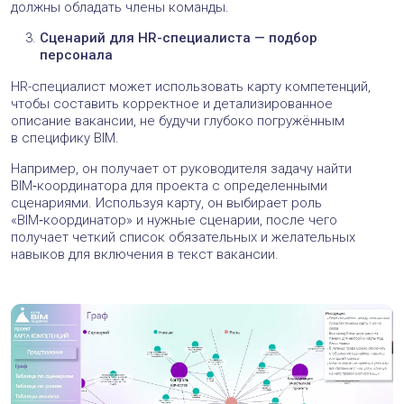
Автор
Алла Землянская
А что вы думаете по этому поводу?
Поделитесь с нами
Комментарии
1
2