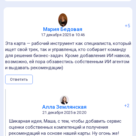
Ответить
+2
Алла Землянская
21 декабря 2025 в 20:14
Настя, спасибо за ценный комментарий. Твоя
презентация со второго дня Форума — готовый
источник данных для пополнения карты новыми
ролями. Вопрос, конечно, как эту всю айтишку впихнуть
на карту BIM-компетенций. Тут есть над чем подумать!
Ответить
Александр Лапыгин