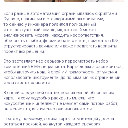
+5
Игорь
16 декабря 2025 в 11:22
Карта хорошая, спасибо)
Пока что границы дозволенного плюс минус понятны,
ждем очередного шага в части генеративного ИИ
Ответить
+2
Алла Землянская
16 декабря 2025 в 17:06
Игорь, почему именно генеративного?
Ответить