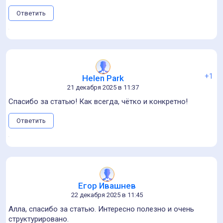
Каталог
ПО
Услуги
Курсы
Компании
PromBIM
Маркетинг
События
Мы используем cookies
чтобы вам было удобно работать с сайтом
Календарь
Хорошо
Новости