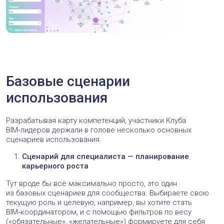
и девелопменте». Я увидела со всей ясностью, насколько
глубоко звёздный состав BIM‑комьюнити погружен в тему
ИИ.