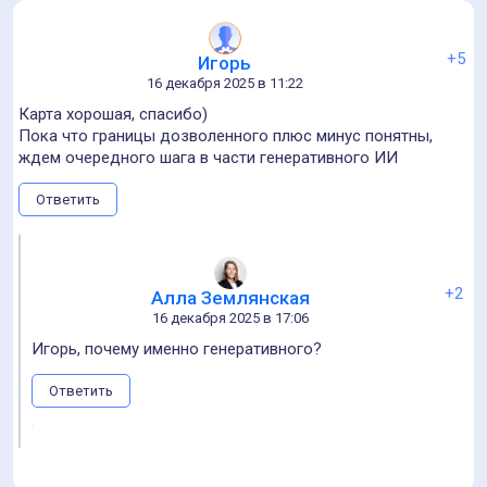
+2
Анастасия Кирюшина
17 декабря 2025 в 22:36
Надо маштабировать эту карту! Надеюсь, ее увидят все HR,
кто нанимает BIM-специалистов.
Ответить
+1
Анастасия Кирюшина
17 декабря 2025 в 22:37
А вообще ещё нужна отдельная ветка профессий на
стуке IT и BIM. Их там целая тьма уже