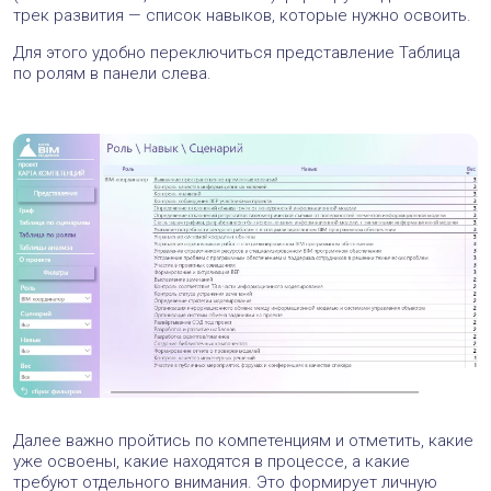
Если раньше автоматизация ограничивалась скриптами
Dynamo, плагинами и стандартными алгоритмами,
то сейчас у инженера появился полноценный
интеллектуальный помощник, который может
анализировать модели, находить несоответствия,
объяснять ошибки, формировать отчёты, помогать с IDS,
структурировать данные или даже предлагать варианты
проектных решений.
Это заставляет нас серьёзно пересмотреть набор
компетенций BIM‑специалиста. Карта должна расшириться,
чтобы включить новый слой ИИ-грамотности: от умения
использовать инструменты до понимания их ограничений
и зон ответственности.
В своей следующей статье, посвящённой обновлению
карты, я хочу подробно раскрыть мысль, что
искусственный интеллект не меняет сами потоки работ,
он меняет то, как именно они выполняются.
Поэтому, по-моему, логика карты компетенций должна
остаться прежней, но внутри каждого сценария
появляются ИИ-инструменты и, как следствие, новые
навыки.