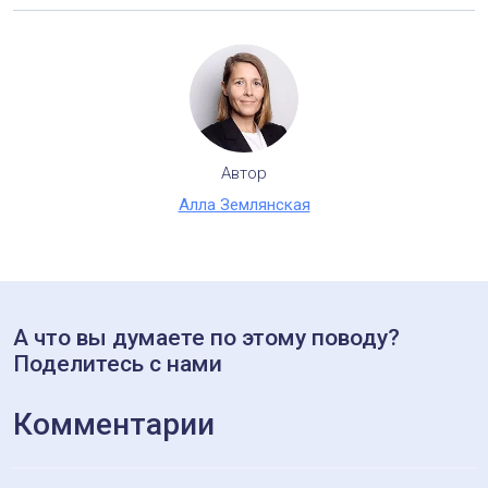
+4
Александр Бедовый
17 декабря 2025 в 11:51
Выглядит интересно и имеет прикладное применение.
Успеха в развитии и новых идей
Ответить
+4
Наталия Ноговицина
17 декабря 2025 в 13:22