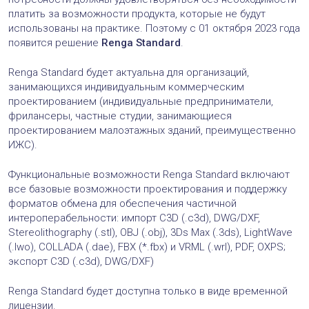
платить за возможности продукта, которые не будут
использованы на практике. Поэтому с 01 октября 2023 года
появится решение
Renga Standard
.
Renga Standard будет актуальна для организаций,
занимающихся индивидуальным коммерческим
проектированием (индивидуальные предприниматели,
фрилансеры, частные студии, занимающиеся
проектированием малоэтажных зданий, преимущественно
ИЖС).
Функциональные возможности Renga Standard включают
все базовые возможности проектирования и поддержку
форматов обмена для обеспечения частичной
интероперабельности: импорт C3D (.c3d), DWG/DXF,
Stereolithography (.stl), OBJ (.obj), 3Ds Max (.3ds), LightWave
(.lwo), COLLADA (.dae), FBX (*.fbx) и VRML (.wrl), PDF, OXPS;
экспорт C3D (.c3d), DWG/DXF)
Renga Standard будет доступна только в виде временной
лицензии.