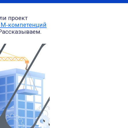
ли проект
BIM‑компетенций
 Рассказываем.