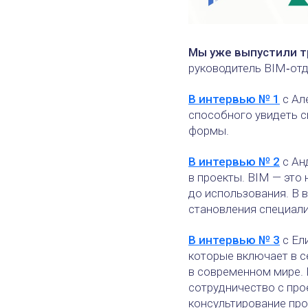
Мы уже выпустили т
руководитель BIM‑от
В интервью № 1
с Ал
способного увидеть с
формы.
В интервью № 2
с Ан
в проекты. BIM — это
до использования. В 
становления специал
В интервью № 3
с Ел
которые включает в с
в современном мире.
сотрудничество с про
консультирование пр