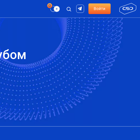
Войти
убом