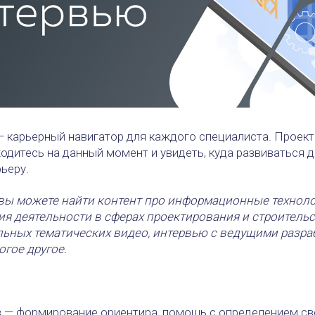
 карьерный навигатор для каждого специалиста. Проект
ходитесь на данный момент и увидеть, куда развиваться д
ьеру.
вы можете найти контент про информационные техноло
я деятельности в сферах проектирования и строительс
льных тематических видео, интервью с ведущими разр
огое другое.
 — формирование ориентира, помощь с определением св