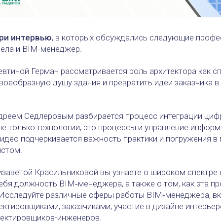
ри интервью
, в которых обсуждались следующие профес
дела и BIM-менеджер.
евтиной Герман рассматривается роль архитектора как с
воеобразную душу здания и превратить идеи заказчика в
дреем Седлеровым разбирается процесс интеграции ци
 не только технологии, это процессы и управление инфор
видео подчеркивается важность практики и погружения в
истом.
изаветой Красильниковой вы узнаете о широком спектре 
ебя должность BIM‑менеджера, а также о том, как эта 
 Исследуйте различные сферы работы BIM‑менеджера, в
ектировщиками, заказчиками, участие в дизайне интерьер
оектировщиков-инженеров.