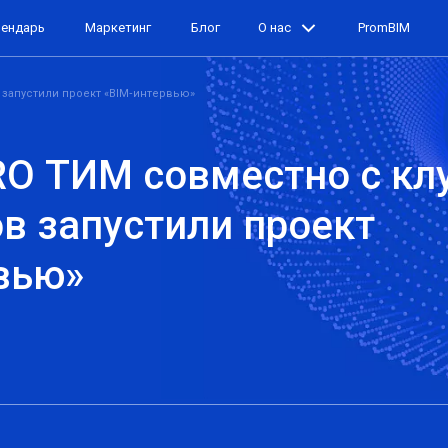
лендарь
Маркетинг
Блог
О нас
PromBIM
запустили проект «BIM‑интервью»
O ТИМ совместно с кл
в запустили проект
вью»