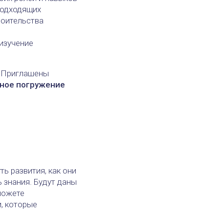
подходящих
роительства
изучение
. Приглашены
ное погружение
ь развития, как они
 знания. Будут даны
можете
и, которые