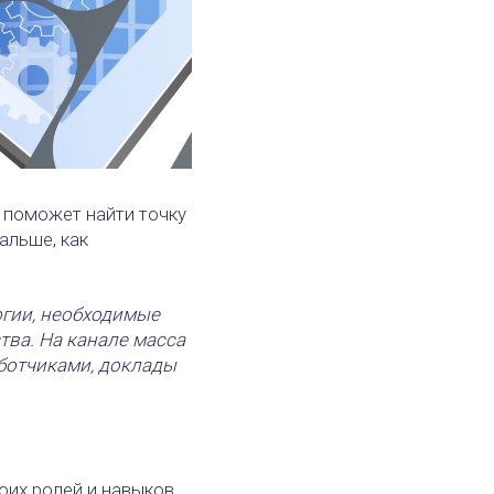
 поможет найти точку
альше, как
гии, необходимые
тва. На канале масса
аботчиками, доклады
оих ролей и навыков