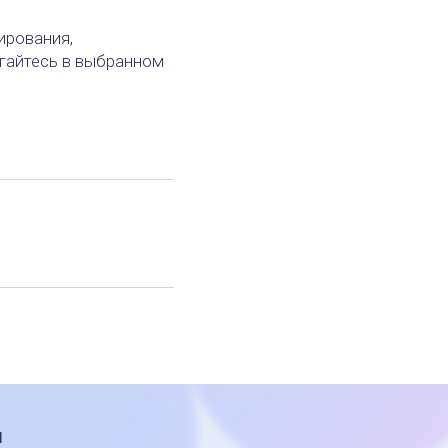
ирования,
игайтесь в выбранном
и