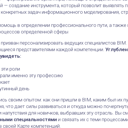
й — создание инструмента, который позволит выявлять 
 конкретных задач информационного моделирования, ст
помощь в определении профессионального пути, а также 
роцессов определенной сферы
призван персонализировать ведущих специалистов BIM
ющиеся представителями каждой компетенции.
Углублен
 увидеть:
 эти роли
рали именно эту профессию
екает
рутинный день
ь своим опытом: как они пришли в BIM, каким был их пут
ня, что дает силы развиваться и откуда можно почерпнуть
и напутствия для новичков, выбравших эту отрасль. Вы с
зными специальностями
и связать их с теми процессам
 своей Карте компетенций.