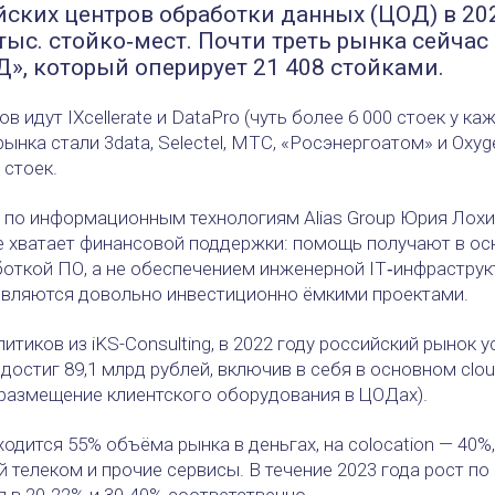
ских центров обработки данных (ЦОД) в 20
 тыс. стойко‑мест. Почти треть рынка сейчас
», который оперирует 21 408 стойками.
в идут IXcellerate и DataPro (чуть более 6 000 стоек у ка
нка стали 3data, Selectel, МТС, «Росэнергоатом» и Oxyge
 стоек.
по информационным технологиям Alias Group Юрия Лохи
е хватает финансовой поддержки: помощь получают в ос
ткой ПО, а не обеспечением инженерной IT‑инфраструк
являются довольно инвестиционно ёмкими проектами.
тиков из iKS-Consulting, в 2022 году российский рынок 
 достиг 89,1 млрд рублей, включив в себя в основном clo
 (размещение клиентского оборудования в ЦОДах).
ходится 55% объёма рынка в деньгах, на colocation — 40
 телеком и прочие сервисы. В течение 2023 года рост по
я в 20-22% и 30-40% соответственно.