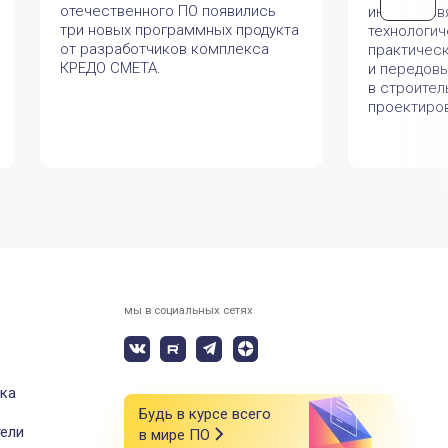
отечественного ПО появились
июля, пос
три новых программных продукта
технологич
от разработчиков комплекса
практичес
КРЕДО СМЕТА.
и передов
в строител
проектиро
мы в социальных сетях
ка
Будь в курсе всего
ели
в мире ПО