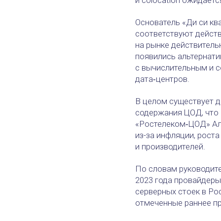
Основатель «Ди си кв
соответствуют действ
на рынке действительн
появились альтернати
с вычислительным и с
дата‑центров.
В целом существует д
содержания ЦОД, что 
«Ростелеком‑ЦОД» Але
из-за инфляции, рост
и производителей.
По словам руководите
2023 года провайдеры
серверных стоек в Ро
отмеченные раннее п