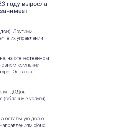
23 году выросла
 занимает
ждой). Другими
n: в их управлении
на, на отечественном
новном компании,
туры. Он также
услуг ЦОДов
ud (облачные услуги)
%, а остальную долю
 направлениям cloud