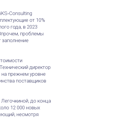
KS‑Consulting
мплектующие от 10%
ого года, в 2023
 Впрочем, проблемы
т заполнение
стоимости
 Технический директор
 на прежнем уровне
шинства поставщиков
 Легочкиной, до конца
оло 12 000 новых
вующий, несмотря