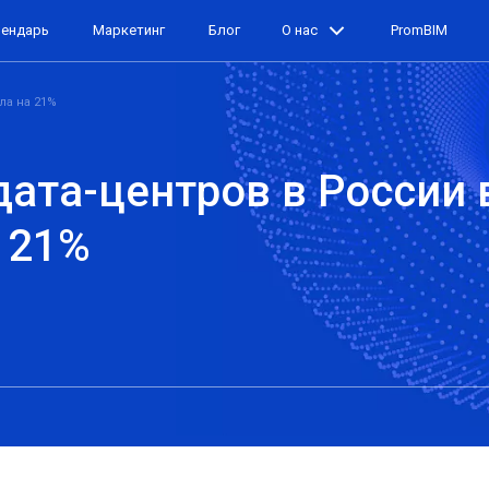
лендарь
Маркетинг
Блог
О нас
PromBIM
ла на 21%
ата-центров в России в
 21%