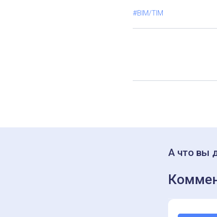
#BIM/TIM
А что вы 
Коммен