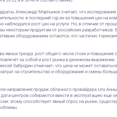
адрата» Александр Мартынюк считает, что исследования i
ительности: в последний год из-за повышения цен на ко
о наблюдался рост цен на услуги. Но, в отличие от прошл
вы некоторым продуктам от российских разработчиков.
етевым оборудованием остаются, что частично тормози
ва явных тренда: рост общего числа стоек и повышение 
повлечёт за собой и рост рынка в денежном выражении.
ксей Забродин отмечает, что цена не может оставаться
а затрат на строительство и оборудование и смены боль
ля направления продаж облачного провайдера Linx Анны
 дата-центров собираются ввести в эксплуатацию ещё ок
ссии: этому способствует явный спрос на рынке, сущест
роблемы.