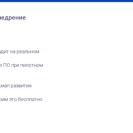
недрение
одит на реальном
я ПО при пилотном
дмап развития
рим это бесплатно