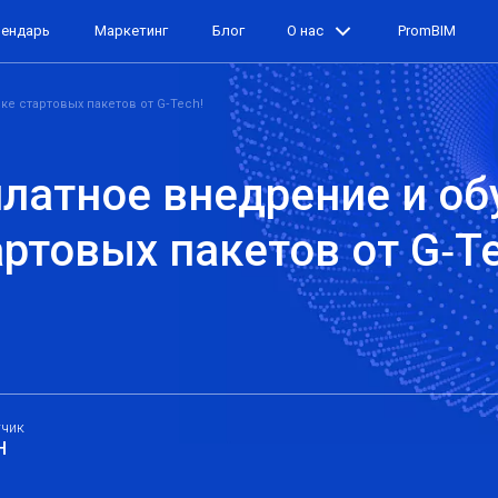
лендарь
Маркетинг
Блог
О нас
PromBIM
е стартовых пакетов от G‑Tech!
латное внедрение и об
ртовых пакетов от G‑Te
тчик
H