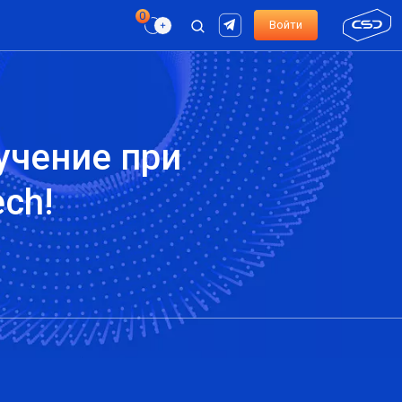
Войти
учение при
ch!