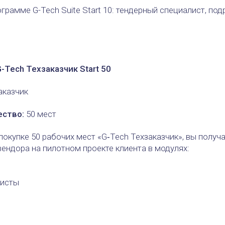
рамме G-Tech Suite Start 10: тендерный специалист, под
.
-Tech Техзаказчик Start 50
аказчик
ство:
50 мест
окупке 50 рабочих мест «G‑Tech Техзаказчик», вы получ
вендора на пилотном проекте клиента в модулях:
листы