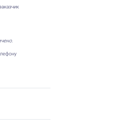
заказчик
ичено.
елефону