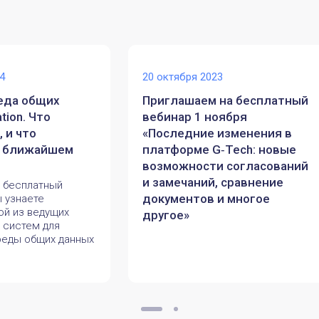
4
20 октября 2023
еда общих
Приглашаем на бесплатный
tion. Что
вебинар 1 ноября
 и что
«Последние изменения в
в ближайшем
платформе G‑Tech: новые
возможности согласований
и замечаний, сравнение
 бесплатный
документов и многое
ы узнаете
ой из ведущих
другое»
 систем для
реды общих данных