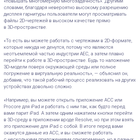
«повышать многомерную многозадачность». Другими
словами, благодаря невероятно высокому разрешению
дисплея гарнитуры пользователи могут просматривать
файлы 2D‑чертежей в высоком качестве прямо
в 3D‑пространстве.
«То есть вы можете работать с чертежами в 2D‑формате,
которые никуда не денутся, потому что являются
неотъемлемой частью индустрии AEC, а затем плавно
перейти к работе в 3D‑пространстве. Будь то наложение
3D‑модели поверх окружающей среды или полное
погружение в виртуальную реальность», — объяснил он,
добавив, что такой рабочий процесс реализовать на других
устройствах довольно сложно.
«Например, вы можете открыть приложение ACC или
Procore для iPad и работать с ним так, как будто перед
вами парит iPad. А затем одним нажатием кнопки перейти
в 3D‑среду в приложении вроде Resolve, но при этом взять
это приложение для iPad с собой. В итоге перед вами
окажутся данные из ACC, и вы сможете работать
с несколькими приложениями одновременно, но в разных