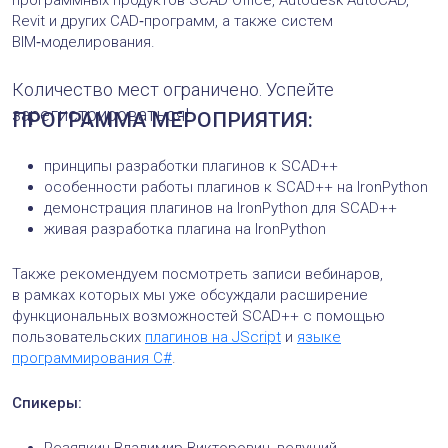
Revit и других CAD‑программ, а также систем
BIM‑моделирования.
Количество мест ограничено. Успейте
зарегистрироваться!
ПРОГРАММА МЕРОПРИЯТИЯ:
принципы разработки плагинов к SCAD++
особенности работы плагинов к SCAD++ на IronPython
демонстрация плагинов на IronPython для SCAD++
живая разработка плагина на IronPython
Также рекомендуем посмотреть записи вебинаров,
в рамках которых мы уже обсуждали расширение
функциональных возможностей SCAD++ с помощью
пользовательских
плагинов на JScript
и
языке
программирования C#
.
Спикеры:
Резяпкин Владимир Викторович, ведущий