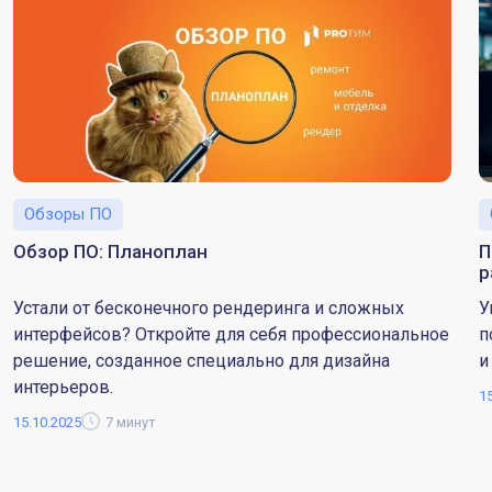
Обзоры ПО
Обзор ПО: Планоплан
П
р
Устали от бесконечного рендеринга и сложных
У
интерфейсов? Откройте для себя профессиональное
п
решение, созданное специально для дизайна
и
интерьеров.
1
15.10.2025
7 минут