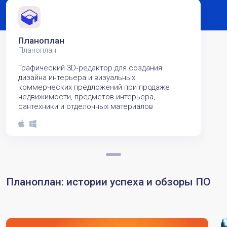
Планоплан
Планоплан
Графический 3D‑редактор для создания
дизайна интерьера и визуальных
коммерческих предложений при продаже
недвижимости, предметов интерьера,
сантехники и отделочных материалов
Планоплан: истории успеха и обзоры ПО
полный_текст_статьи_анонс
п