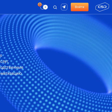
Войти
го
слуг,
зводственные
томатизацию