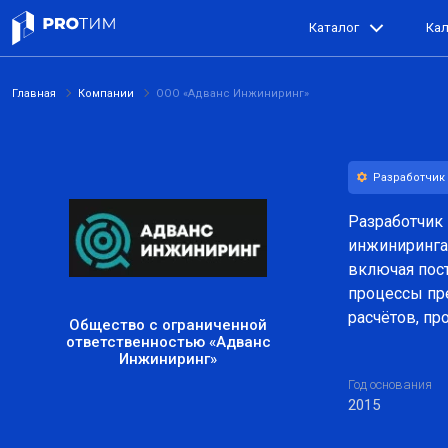
Каталог
Ка
Главная
Компании
ООО «Адванс Инжиниринг»
Разработчик
Разработчик
инжиниринга
включая пос
процессы пре
расчётов, п
Общество с ограниченной
ответственностью «Адванс
Инжиниринг»
Год основания
2015