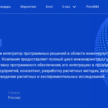
лендарь
Маркетинг
Блог
О нас
PromBIM
 и интегратор программных решений в области инженерно
. Компания предоставляет полный цикл инжиниринговых у
тавку программного обеспечения, его интеграцию в прои
дприятий, консалтинг, разработку расчётных методик, ав
роведение расчётных и экспериментальных исследований.
Страна
Россия