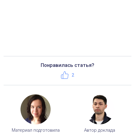
Телефон:
+7 (495) 221-50-56
Понравилась статья?
Нравится
2
Материал подготовила
Автор доклада