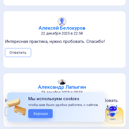
Алексей Белокуров
22 декабря 2025 в 22:58
Интересная практика, нужно пробовать. Спасибо!
Ответить
Александр Лапыгин
23 декабря 2025 в 09:33
Мы используем cookies
Интересно про Strawberry, записал себе на попробовать.
чтобы вам было удобно работать с сайтом
Ответить
Хорошо