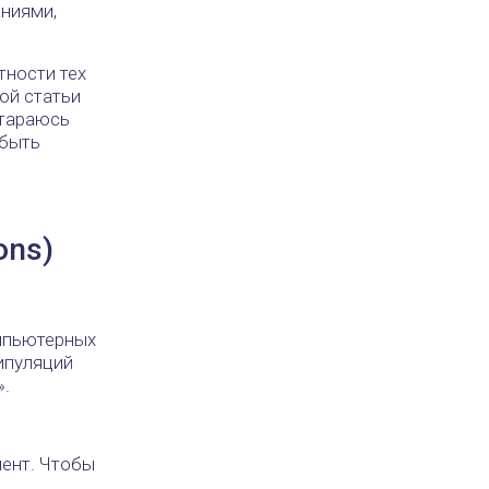
аниями,
тности тех
ой статьи
стараюсь
 быть
ons)
мпьютерных
ипуляций
».
мент. Чтобы
.