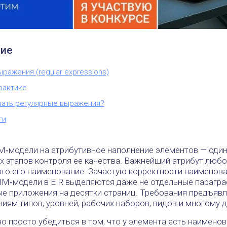
ие
ражения (regular expressions)
рактике
вать регулярные выражения?
ги
M‑модели на атрибутивное наполнение элементов — оди
х этапов контроля ее качества. Важнейший атрибут любо
это его наименование. Зачастую корректности наименов
IM‑модели в EIR выделяются даже не отдельные парагр
лые приложения на десятки страниц. Требования предъяв
иям типов, уровней, рабочих наборов, видов и многому др
 просто убедиться в том, что у элемента есть наименов