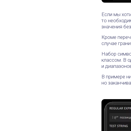
Если мы хоти
то необходим
значения без
Кроме перечи
случае гран
Набор символ
классом. В 
и диапазонов
В примере н
но заканчива