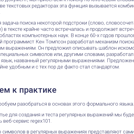
ве текстовых редакторах эта функция вызывается комби
.
я задача поиска некоторой подстроки (слово, словосочет
 в тексте крайне часто встречалась и продолжает встре
областях компьютерных наук. В конце 60-х годов прошло
й программист Кен Томпсон разработал механизм поиск
ым выражениям. Он предложил описывать шаблон иском
пециальных символов или, другими словами, разработал
язык, названный регулярными выражениями. Предложен
йне удобным и с тех пор де факто стал стандартом.
ем к практике
робуем разобраться в основах этого формального языка
атье для создания и теста регулярных выражений мы буд
 веб-сервис regex101.
 символов в регулярных выражениях представляют сами