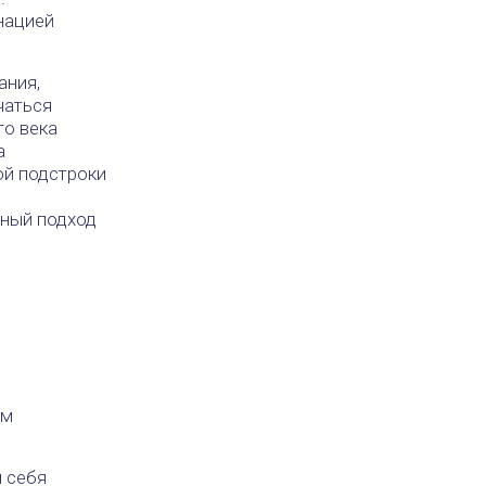
нацией
ания,
чаться
го века
а
ой подстроки
ный подход
.
ем
 себя