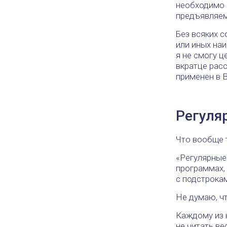
необходимо 
предъявляем
Без всяких 
или иных на
я не смогу 
вкратце расс
применен в 
Регуляр
Что вообще 
«Регулярные
программах,
с подстрока
Не думаю, чт
Каждому из 
не читать ве