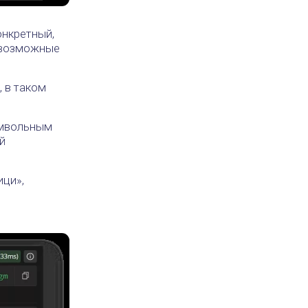
онкретный,
х возможные
, в таком
имвольным
й
ици»,