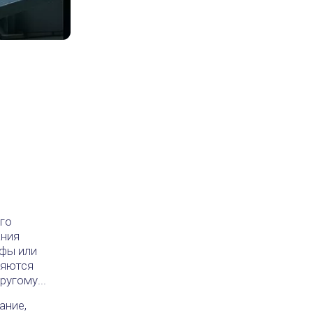
н
го
ания
афы или
ляются
угому...
ание,