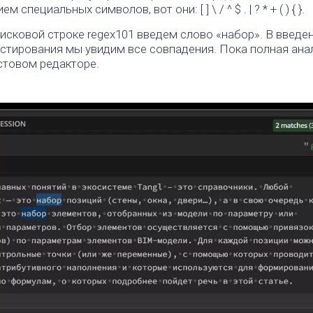
 специальных символов, вот они: [ ] \ / ^ $ . | ? * + ( ) { }.
оисковой строке regex101 введем слово «набор». В введ
естирования мы увидим все совпадения. Пока полная анало
стовом редакторе.