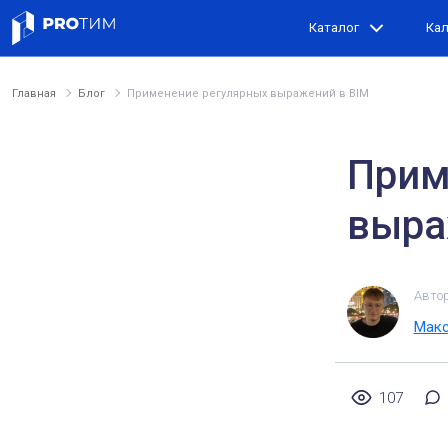
Каталог
Ка
Главная
Блог
Применение регулярных выражений в BIM
Прим
выра
Авто
Макс
107