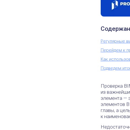
Содержан
Регулярные вы
Перейдем к п
Как использо
Подведем ито
Проверка BI
из важнейши
элемента — 
элементов B
главы, а це
к наименован
Недостаточно