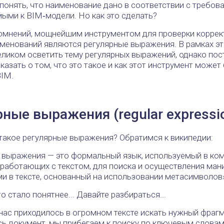
понять, что наименование дано в соответствии с требов
ыми к BIM‑модели. Но как это сделать?
сомнений, мощнейшим инструментом для проверки коррек
именований являются регулярные выражения. В рамках эт
целиком осветить тему регулярных выражений, однако по
казать о том, что это такое и как этот инструмент может
BIM.
ные выражения (regular expressi
такое регулярные выражения? Обратимся к википедии:
 выражения — это формальный язык, используемый в ко
 работающих с текстом, для поиска и осуществления ман
ми в тексте, основанный на использовании метасимволов
о стало понятнее... Давайте разбираться...
нас приходилось в огромном тексте искать нужный фраг
сь документ, мы прибегаем к поиску по ключевым словам