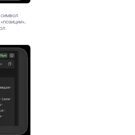
 символ.
 «позиции»,
ол.