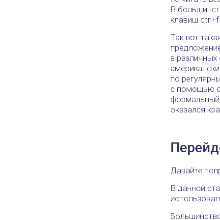
В большинст
клавиш ctrl+f
Так вот така
предложение)
в различных 
американски
по регулярн
с помощью с
формальный 
оказался кра
Перейд
Давайте поп
В данной ст
использовать
Большинство