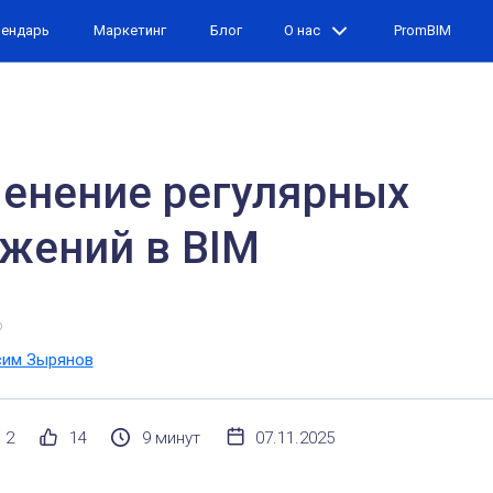
лендарь
Маркетинг
Блог
О нас
PromBIM
енение регулярных
жений в BIM
р
им Зырянов
2
14
9 минут
07.11.2025