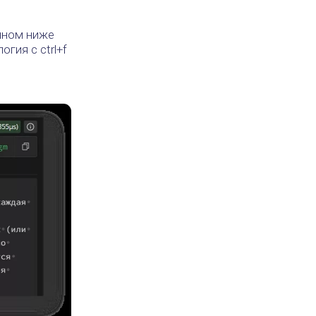
енном ниже
гия с ctrl+f