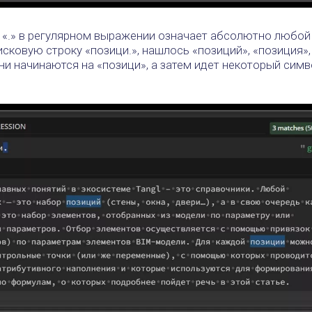
«.» в регулярном выражении означает абсолютно любой
сковую строку «позици.», нашлось «позиций», «позиция»,
они начинаются на «позици», а затем идет некоторый симв