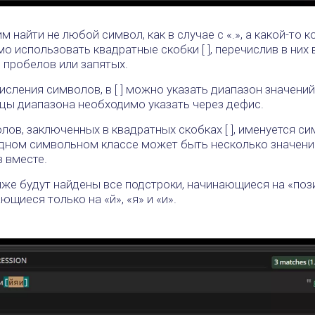
м найти не любой символ, как в случае с «.», а какой-то к
о использовать квадратные скобки [ ], перечислив в ни
 пробелов или запятых.
сления символов, в [ ] можно указать диапазон значений
ицы диапазона необходимо указать через дефис.
ов, заключенных в квадратных скобках [ ], именуется с
одном символьном классе может быть несколько значени
 вместе.
иже будут найдены все подстроки, начинающиеся на «поз
ющиеся только на «й», «я» и «и».