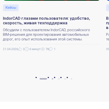
Кейсы
IndorCAD глазами пользователя: удобство,
B
скорость, живая техподдержка
п
в
Обсудили с пользователем IndorCAD, российского
BIM‑решения для проектирования автомобильных
Р
дорог, его опыт использования этой системы.
т
21.04.2026
3
6 минут
78
1
0