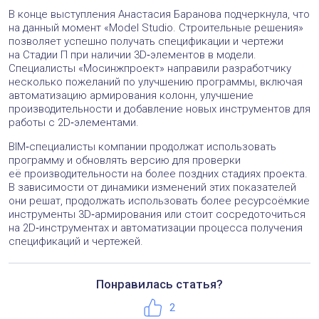
В конце выступления Анастасия Баранова подчеркнула, что
на данный момент «Model Studio. Строительные решения»
позволяет успешно получать спецификации и чертежи
на Стадии П при наличии 3D‑элементов в модели.
Специалисты «Мосинжпроект» направили разработчику
несколько пожеланий по улучшению программы, включая
автоматизацию армирования колонн, улучшение
производительности и добавление новых инструментов для
работы с 2D‑элементами.
BIM‑специалисты компании продолжат использовать
программу и обновлять версию для проверки
её производительности на более поздних стадиях проекта.
В зависимости от динамики изменений этих показателей
они решат, продолжать использовать более ресурсоёмкие
инструменты 3D‑армирования или стоит сосредоточиться
на 2D‑инструментах и автоматизации процесса получения
спецификаций и чертежей.
Понравилась статья?
Телефон:
+7 (495) 221-50-56
Нравится
2