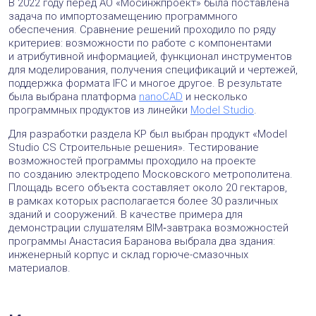
В 2022 году перед АО «Мосинжпроект» была поставлена
задача по импортозамещению программного
обеспечения. Сравнение решений проходило по ряду
критериев: возможности по работе с компонентами
и атрибутивной информацией, функционал инструментов
для моделирования, получения спецификаций и чертежей,
поддержка формата IFC и многое другое. В результате
была выбрана платформа
nanoCAD
и несколько
программных продуктов из линейки
Model Studio
.
Для разработки раздела КР был выбран продукт «Model
Studio CS Строительные решения». Тестирование
возможностей программы проходило на проекте
по созданию электродепо Московского метрополитена.
Площадь всего объекта составляет около 20 гектаров,
в рамках которых располагается более 30 различных
зданий и сооружений. В качестве примера для
демонстрации слушателям BIM‑завтрака возможностей
программы Анастасия Баранова выбрала два здания:
инженерный корпус и склад горюче-смазочных
материалов.