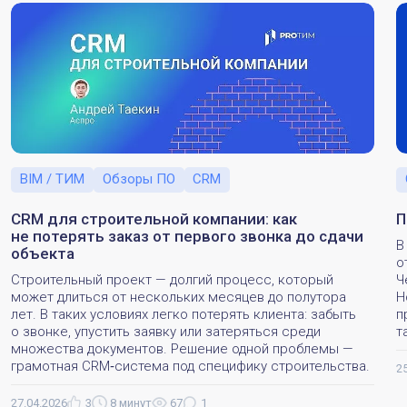
BIM / ТИМ
Обзоры ПО
CRM
CRM для строительной компании: как
П
не потерять заказ от первого звонка до сдачи
В
объекта
о
Строительный проект — долгий процесс, который
Ч
может длиться от нескольких месяцев до полутора
Н
лет. В таких условиях легко потерять клиента: забыть
п
о звонке, упустить заявку или затеряться среди
т
множества документов. Решение одной проблемы —
грамотная CRM‑система под специфику строительства.
2
27.04.2026
3
8 минут
67
1