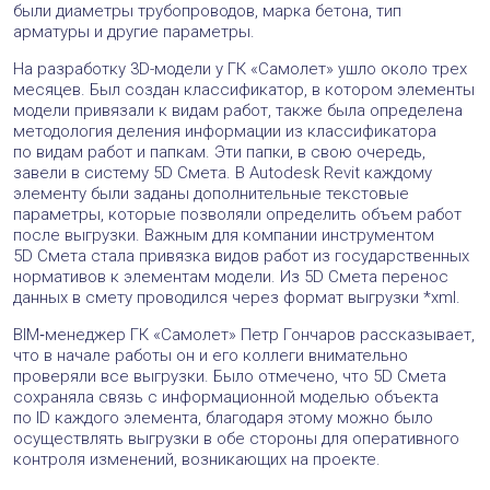
были диаметры трубопроводов, марка бетона, тип
арматуры и другие параметры.
На разработку 3D-модели у ГК «Самолет» ушло около трех
месяцев. Был создан классификатор, в котором элементы
модели привязали к видам работ, также была определена
методология деления информации из классификатора
по видам работ и папкам. Эти папки, в свою очередь,
завели в систему 5D Смета. В Autodesk Revit каждому
элементу были заданы дополнительные текстовые
параметры, которые позволяли определить объем работ
после выгрузки. Важным для компании инструментом
5D Смета стала привязка видов работ из государственных
нормативов к элементам модели. Из 5D Смета перенос
данных в смету проводился через формат выгрузки *xml.
BIM‑менеджер ГК «Самолет» Петр Гончаров рассказывает,
что в начале работы он и его коллеги внимательно
проверяли все выгрузки. Было отмечено, что 5D Смета
сохраняла связь с информационной моделью объекта
по ID каждого элемента, благодаря этому можно было
осуществлять выгрузки в обе стороны для оперативного
контроля изменений, возникающих на проекте.