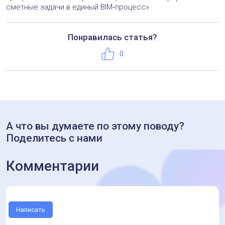
сметные задачи в единый BIM‑процесс».
Понравилась статья?
Телефон:
+7 (495) 221-50-56
Нравится
0
А что вы думаете по этому поводу?
Поделитесь с нами
Комментарии
Написать