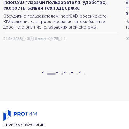
IndorCAD глазами пользователя: удобство,
B
скорость, живая техподдержка
п
в
Обсудили с пользователем IndorCAD, российского
BIM‑решения для проектирования автомобильных
Р
дорог, его опыт использования этой системы.
т
21.04.2026
3
6 минут
78
1
0
ЦИФРОВЫЕ ТЕХНОЛОГИИ