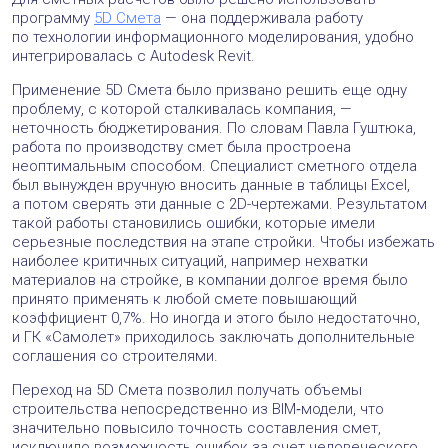
программу
5D Смета
— она поддерживала работу
по технологии информационного моделирования, удобно
интегрировалась с Autodesk Revit.
Применение 5D Cмета было призвано решить еще одну
проблему, с которой сталкивалась компания, —
неточность бюджетирования. По словам Павла Гуштюка,
работа по производству смет была простроена
неоптимальным способом. Специалист сметного отдела
был вынужден вручную вносить данные в таблицы Excel,
а потом сверять эти данные с 2D-чертежами. Результатом
такой работы становились ошибки, которые имели
серьезные последствия на этапе стройки. Чтобы избежать
наиболее критичных ситуаций, например нехватки
материалов на стройке, в компании долгое время было
принято применять к любой смете повышающий
коэффициент 0,7%. Но иногда и этого было недостаточно,
и ГК «Самолет» приходилось заключать дополнительные
соглашения со строителями.
Переход на 5D Cмета позволил получать объемы
строительства непосредственно из BIM‑модели, что
значительно повысило точность составления смет,
исключило возможность ошибок за счет человеческого