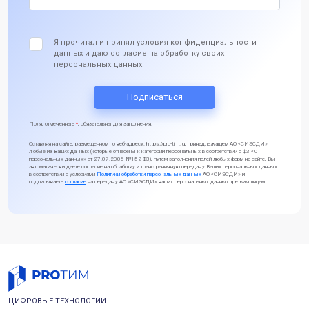
Я прочитал и принял условия конфиденциальности
данных и даю согласие на обработку своих
персональных данных
Поля, отмеченные
*
, обязательны для заполнения.
Оставляя на сайте, размещенном по веб-адресу: https://pro-tim.ru, принадлежащем АО «СИЭСДИ»,
любые из Ваших данных (которые отнесены к категории персональных в соответствии с ФЗ «О
персональных данных» от 27.07.2006 №152-ФЗ), путем заполнения полей любых форм на сайте, Вы
автоматически даете согласие на обработку и трансграничную передачу Ваших персональных данных
в соответствии с условиями
Политики обработки персональных данных
АО «СИЭСДИ» и
подписываете
согласие
на передачу АО «СИЭСДИ» ваших персональных данных третьим лицам.
ЦИФРОВЫЕ ТЕХНОЛОГИИ